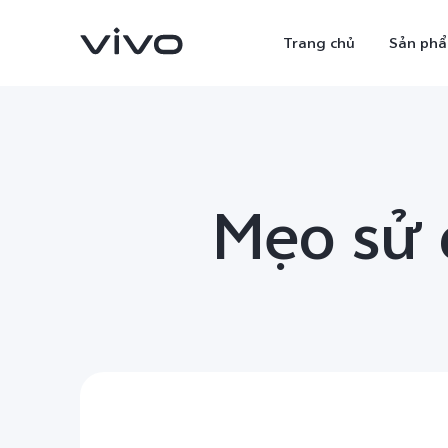
Trang chủ
Sản ph
Mẹo sử 
X300 Ultra
X300 Pro
mới