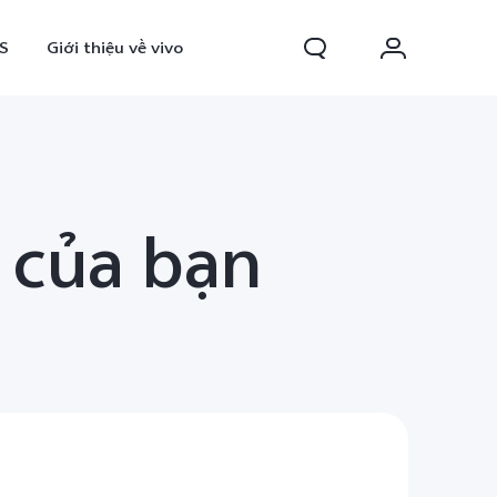
S
Giới thiệu về vivo
 của bạn
0 FE
Y31d
mới
mới