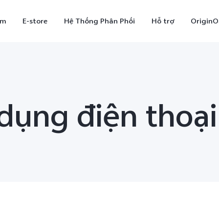
ẩm
E-store
Hệ Thống Phân Phối
Hỗ trợ
OriginO
dụng điện thoại
X300
V70
V7
mới