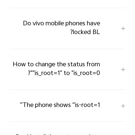
Do vivo mobile phones have
locked BL?
How to change the status from
"is_root=1" to "is_root=0"?
The phone shows “is-root=1”