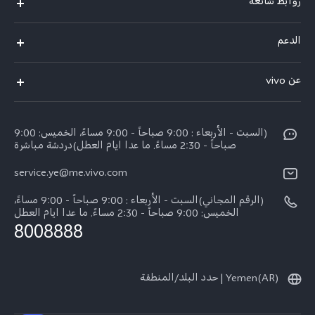
روابط شائعة
V50 Lite 5G
الدعم
Y19s Pro
الاسئلة الشائعة
عن vivo
Y04
مركز الخدمة
عن vivo
Y17s
Funtouch OS
(السبت - الأربعاء : 9:00 صباحاً - 9:00 مساءً، الخميس: 9:00
نبذة عنا
Y02
صباحاً - 2:30 مساءً. ما عدا ايام العطل)دردشة مباشرة
مصادقة IMEI
الإشعارات القانونية
كل الموديلات
service.ye@me.vivo.com
اسعار قطع الغيار
الاستدامة
(الرقم المجاني)السبت - الأربعاء : 9:00 صباحاً - 9:00 مساءً،
تحديثات النظام
الخميس: 9:00 صباحاً - 2:30 مساءً. ما عدا ايام العطل
8008888
تعلیمات الضمان
بيان الخصوصية بشأن خدمة العملاء
Yemen(AR) | حدد البلد/المنطقة