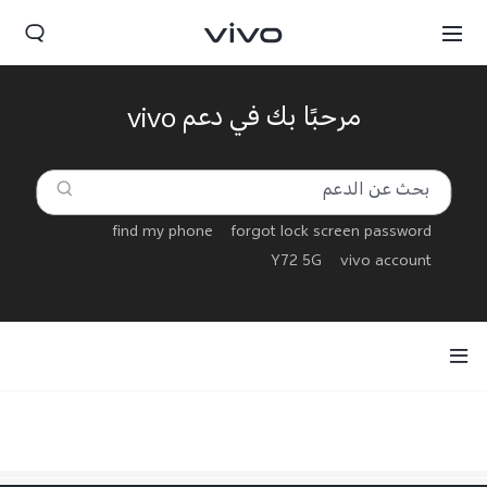
مرحبًا بك في دعم vivo
find my phone
forgot lock screen password
Y72 5G
vivo account
Yemen(AR) | حدد البلد/المنطقة