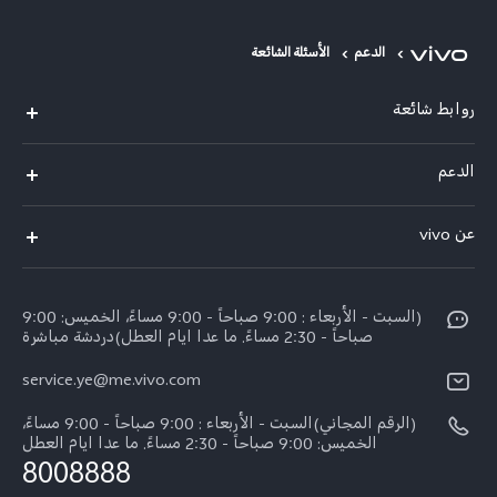
الدعم
الأسئلة الشائعة
روابط شائعة
V50 Lite 5G
الدعم
Y19s Pro
الاسئلة الشائعة
عن vivo
Y04
مركز الخدمة
عن vivo
Y17s
Funtouch OS
(السبت - الأربعاء : 9:00 صباحاً - 9:00 مساءً، الخميس: 9:00
نبذة عنا
Y02
صباحاً - 2:30 مساءً. ما عدا ايام العطل)دردشة مباشرة
مصادقة IMEI
الإشعارات القانونية
كل الموديلات
service.ye@me.vivo.com
اسعار قطع الغيار
الاستدامة
(الرقم المجاني)السبت - الأربعاء : 9:00 صباحاً - 9:00 مساءً،
تحديثات النظام
الخميس: 9:00 صباحاً - 2:30 مساءً. ما عدا ايام العطل
8008888
تعلیمات الضمان