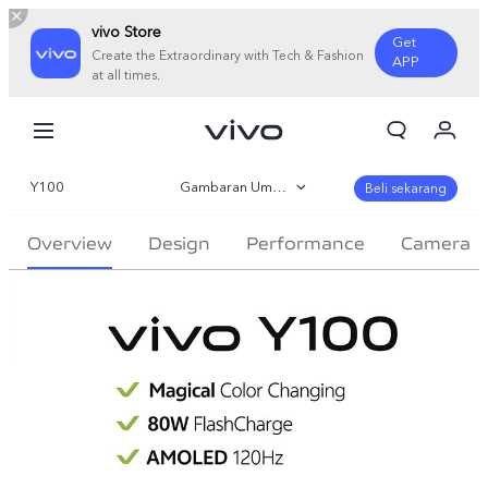
vivo Store
Get
Create the Extraordinary with Tech & Fashion
APP
at all times.
Orderan saya
Keranjang
Y100
Gambaran Umum
Masuk/Daftar
Beli sekarang
Akun Saya
Galeri
Overview
Design
Performance
Camera
Parameter