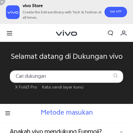
vivo Store
Get APP
Create the Extraordinary with Tech & Fashion at
all times.
Orderan saya
Keranjang
Masuk/Daftar
Selamat datang di Dukungan vivo
Akun Saya
X Fold3 Pro
Kata sandi layar kunci
Metode masukan
Apakah vivo mendukung Funmoji?