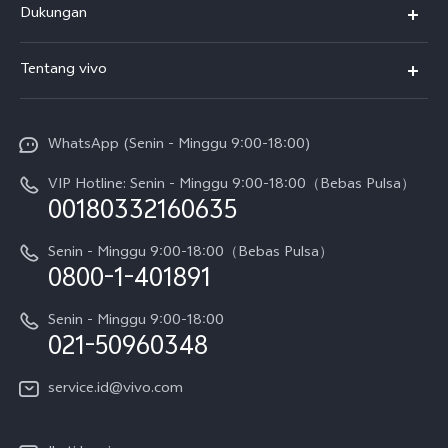
Dukungan
T5
FAQs
Tentang vivo
T5 Pro
Service Center
Info vivo
Y31d Pro
Funtouch OS
WhatsApp (Senin - Minggu 9:00-18:00)
Sejarah
V70
Pembaruan Sistem
VIP Hotline: Senin - Minggu 9:00-18:00（Bebas Pulsa）
Berita
V70 FE
00180332160635
Harga Spare Part
Karir
Y05
Senin - Minggu 9:00-18:00（Bebas Pulsa）
Otentikasi IMEI
0800-1-401891
Pemberitahuan Hukum
X300 Pro
Cek status perbaikan
Tentang Kami
Senin - Minggu 9:00-18:00
Gerai Terdekat
Kebijakan Garansi vivo
021-50960348
CSR
Lihat Semua
Layanan Perbaikan Antar Jemput
service.id@vivo.com
Pusat Privasi vivo
Vast Finance
Keberlanjutan