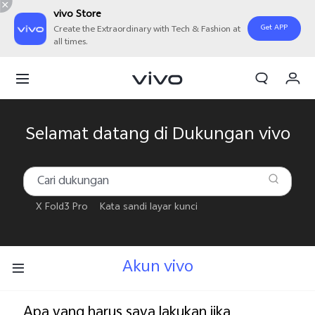
vivo Store
Get APP
Create the Extraordinary with Tech & Fashion at
all times.
Orderan saya
Keranjang
Masuk/Daftar
Selamat datang di Dukungan vivo
Akun Saya
X Fold3 Pro
Kata sandi layar kunci
Akun vivo
Apa yang harus saya lakukan jika