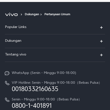
Dukungan
Pertanyaan Umum
Popular Links
Y500
Dukungan
T5
FAQs
Tentang vivo
T5 Pro
Service Center
Info vivo
Y31d Pro
Funtouch OS
WhatsApp (Senin - Minggu 9:00-18:00)
Sejarah
V70
Pembaruan Sistem
VIP Hotline: Senin - Minggu 9:00-18:00（Bebas Pulsa）
Berita
V70 FE
00180332160635
Harga Spare Part
Karir
Y05
Senin - Minggu 9:00-18:00（Bebas Pulsa）
Otentikasi IMEI
0800-1-401891
Pemberitahuan Hukum
X300 Pro