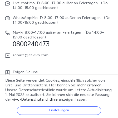
Funtouch OS
Live chat:Mo–Fr 8:00–17:00 außer an Feiertagen （Do
Impressum
V70
14:00–15:00 geschlossen）
IMEI-Authentifizierung
Rechtliche Hinweise
V70 FE
WhatsApp:Mo–Fr 8:00–17:00 außer an Feiertagen （Do
System Verbesserung
14:00–15:00 geschlossen）
Nachhaltigkeit
Y31e 5G
Reparaturerfassung
Mo–Fr 8:00–17:00 außer an Feiertagen （Do 14:00–
vivo Datenschutzcenter
15:00 geschlossen）
vivo Buds Air3
0800240473
Benutzerhandbuch
vivo Watch GT 2
Log aktualisieren
service@at.vivo.com
Garantiebestimmungen
Folgen Sie uns
LUTs für Log-Wiederherstellung
Diese Seite verwendet Cookies, einschließlich solcher von
Erst- und Drittanbietern. Hier können Sie
mehr erfahren
.
Unsere Datenschutzrichtlinie wurde am
Letzte Aktualisierung:
1. Mai 2022
aktualisiert. Sie können sich die neueste Fassung
der
vivo-Datenschutzrichtlinie
anzeigen lassen.
Österreich | Land/Region auswählen
Einstellungen