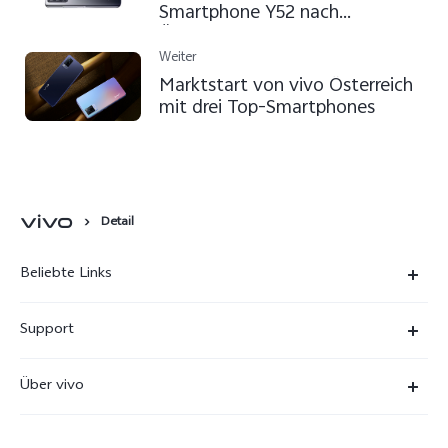
Smartphone Y52 nach
Österreich
Weiter
Marktstart von vivo Österreich
mit drei Top-Smartphones
Detail
Beliebte Links
X300 Ultra
Support
X300 Pro
FAQs
Über vivo
X300
Service Center
Unsere Kultur
X300 FE