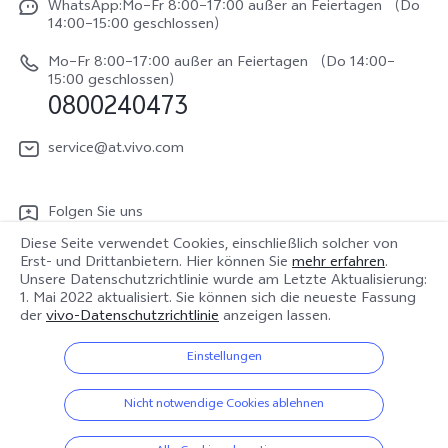
V70 FE
WhatsApp:Mo–Fr 8:00–17:00 außer an Feiertagen （Do
System Verbesserung
14:00–15:00 geschlossen）
Nachhaltigkeit
Y31e 5G
Reparaturerfassung
Mo–Fr 8:00–17:00 außer an Feiertagen （Do 14:00–
vivo Datenschutzcenter
15:00 geschlossen）
vivo Buds Air3
0800240473
Benutzerhandbuch
vivo Watch GT 2
Log aktualisieren
service@at.vivo.com
Garantiebestimmungen
Folgen Sie uns
LUTs für Log-Wiederherstellung
Diese Seite verwendet Cookies, einschließlich solcher von
Erst- und Drittanbietern. Hier können Sie
mehr erfahren
.
Unsere Datenschutzrichtlinie wurde am
Letzte Aktualisierung:
1. Mai 2022
aktualisiert. Sie können sich die neueste Fassung
Österreich | Land/Region auswählen
der
vivo-Datenschutzrichtlinie
anzeigen lassen.
Einstellungen
© 2026 vivo Mobile Communication Co., Ltd. Alle Rechte vorbehalten.
Nicht notwendige Cookies ablehnen
Datenschutz-Bestimmungen
|
Cookie-Richtlinie
|
Datenschutz Support
|
vivo-Datenrichtlinie
|
Cookie-Einstellungen