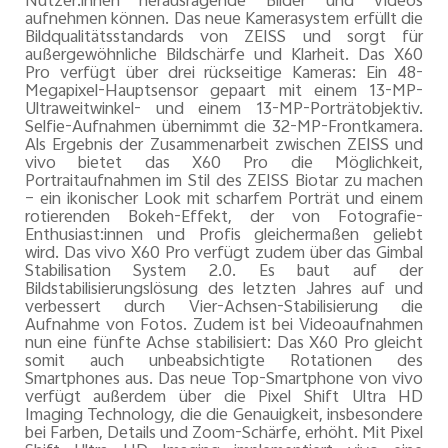
Nutzer:innen herausragende Bilder und Videos
aufnehmen können. Das neue Kamerasystem erfüllt die
Bildqualitätsstandards von ZEISS und sorgt für
außergewöhnliche Bildschärfe und Klarheit. Das X60
Pro verfügt über drei rückseitige Kameras: Ein 48-
Megapixel-Hauptsensor gepaart mit einem 13-MP-
Ultraweitwinkel- und einem 13-MP-Porträtobjektiv.
Selfie-Aufnahmen übernimmt die 32-MP-Frontkamera.
Als Ergebnis der Zusammenarbeit zwischen ZEISS und
vivo bietet das X60 Pro die Möglichkeit,
Portraitaufnahmen im Stil des ZEISS Biotar zu machen
– ein ikonischer Look mit scharfem Porträt und einem
rotierenden Bokeh-Effekt, der von Fotografie-
Enthusiast:innen und Profis gleichermaßen geliebt
wird.
Das vivo X60 Pro verfügt zudem über das Gimbal
Stabilisation System 2.0. Es baut auf der
Bildstabilisierungslösung des letzten Jahres auf und
verbessert durch Vier-Achsen-Stabilisierung die
Aufnahme von Fotos. Zudem ist bei Videoaufnahmen
nun eine fünfte Achse stabilisiert: Das X60 Pro gleicht
somit auch unbeabsichtigte Rotationen des
Smartphones aus.
Das neue Top-Smartphone von vivo
verfügt außerdem über die Pixel Shift Ultra HD
Imaging Technology, die die Genauigkeit, insbesondere
bei Farben, Details und Zoom-Schärfe, erhöht. Mit Pixel