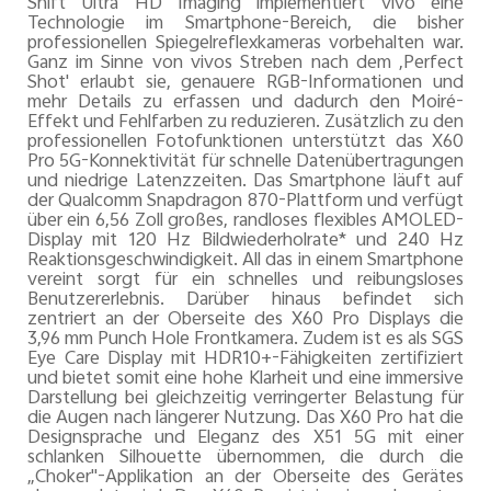
Shift Ultra HD Imaging implementiert vivo eine
Technologie im Smartphone-Bereich, die bisher
professionellen Spiegelreflexkameras vorbehalten war.
Ganz im Sinne von vivos Streben nach dem
‚Perfect
Shot'
erlaubt sie, genauere RGB-Informationen und
mehr Details zu erfassen und dadurch den Moiré-
Effekt und Fehlfarben zu reduzieren. Zusätzlich zu den
professionellen Fotofunktionen unterstützt das X60
Pro 5G-Konnektivität für schnelle Datenübertragungen
und niedrige Latenzzeiten. Das Smartphone läuft auf
der Qualcomm Snapdragon 870-Plattform und verfügt
über ein 6,56 Zoll großes, randloses flexibles AMOLED-
Display mit 120 Hz Bildwiederholrate* und 240 Hz
Reaktionsgeschwindigkeit. All das in einem Smartphone
vereint sorgt für ein schnelles und reibungsloses
Benutzererlebnis. Darüber hinaus befindet sich
zentriert an der Oberseite des X60 Pro Displays die
3,96 mm Punch Hole Frontkamera. Zudem ist es als SGS
Eye Care Display mit HDR10+-Fähigkeiten zertifiziert
und bietet somit eine hohe Klarheit und eine immersive
Darstellung bei gleichzeitig verringerter Belastung für
die Augen nach längerer Nutzung. Das X60 Pro hat die
Designsprache und Eleganz des X51 5G mit einer
schlanken Silhouette übernommen, die durch die
„Choker"-Applikation an der Oberseite des Gerätes