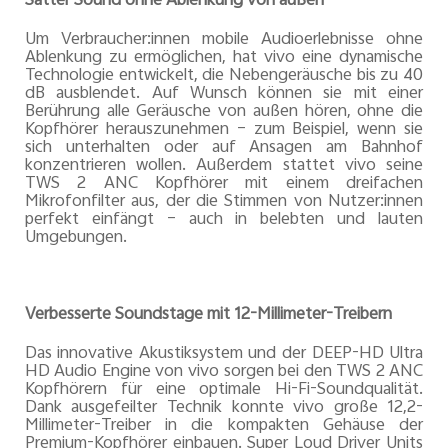
Satter Sound ohne Ablenkung von außen
Um Verbraucher:innen mobile Audioerlebnisse ohne
Ablenkung zu ermöglichen, hat vivo eine dynamische
Technologie entwickelt, die Nebengeräusche bis zu 40
dB ausblendet. Auf Wunsch können sie mit einer
Berührung alle Geräusche von außen hören, ohne die
Kopfhörer herauszunehmen – zum Beispiel, wenn sie
sich unterhalten oder auf Ansagen am Bahnhof
konzentrieren wollen. Außerdem stattet vivo seine
TWS 2 ANC Kopfhörer mit einem dreifachen
Mikrofonfilter aus, der die Stimmen von Nutzer:innen
perfekt einfängt – auch in belebten und lauten
Umgebungen.
Verbesserte Soundstage mit 12-Millimeter-Treibern
Das innovative Akustiksystem und der DEEP-HD Ultra
HD Audio Engine von vivo sorgen bei den TWS 2 ANC
Kopfhörern für eine optimale Hi-Fi-Soundqualität.
Dank ausgefeilter Technik konnte vivo große 12,2-
Millimeter-Treiber in die kompakten Gehäuse der
Premium-Kopfhörer einbauen. Super Loud Driver Units