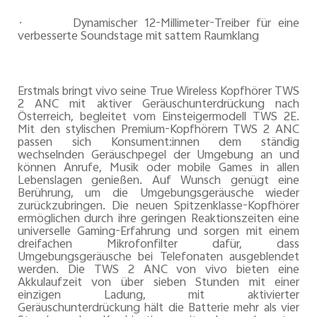
·
Dynamischer 12-Millimeter-Treiber für eine
verbesserte Soundstage mit sattem Raumklang
Erstmals bringt vivo seine True Wireless Kopfhörer TWS
2 ANC mit aktiver Geräuschunterdrückung nach
Österreich, begleitet vom Einsteigermodell TWS 2E.
Mit den stylischen Premium-Kopfhörern TWS 2 ANC
passen sich Konsument:innen dem ständig
wechselnden Geräuschpegel der Umgebung an und
können Anrufe, Musik oder mobile Games in allen
Lebenslagen genießen. Auf Wunsch genügt eine
Berührung, um die Umgebungsgeräusche wieder
zurückzubringen. Die neuen Spitzenklasse-Kopfhörer
ermöglichen durch ihre geringen Reaktionszeiten eine
universelle Gaming-Erfahrung und sorgen mit einem
dreifachen Mikrofonfilter dafür, dass
Umgebungsgeräusche bei Telefonaten ausgeblendet
werden. Die TWS 2 ANC von vivo bieten eine
Akkulaufzeit von über sieben Stunden mit einer
einzigen Ladung, mit aktivierter
Geräuschunterdrückung hält die Batterie mehr als vier