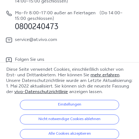
System Verbesserung
14:00–15:00 geschlossen）
Nachhaltigkeit
Y31e 5G
Reparaturerfassung
Mo–Fr 8:00–17:00 außer an Feiertagen （Do 14:00–
vivo Datenschutzcenter
15:00 geschlossen）
vivo Buds Air3
0800240473
Benutzerhandbuch
vivo Watch GT 2
Log aktualisieren
service@at.vivo.com
Garantiebestimmungen
Folgen Sie uns
LUTs für Log-Wiederherstellung
Diese Seite verwendet Cookies, einschließlich solcher von
Erst- und Drittanbietern. Hier können Sie
mehr erfahren
.
Unsere Datenschutzrichtlinie wurde am
Letzte Aktualisierung:
1. Mai 2022
aktualisiert. Sie können sich die neueste Fassung
der
vivo-Datenschutzrichtlinie
anzeigen lassen.
Österreich | Land/Region auswählen
Einstellungen
© 2026 vivo Mobile Communication Co., Ltd. Alle Rechte vorbehalten.
Nicht notwendige Cookies ablehnen
Datenschutz-Bestimmungen
|
Cookie-Richtlinie
|
Datenschutz Support
|
vivo-Datenrichtlinie
|
Cookie-Einstellungen
Alle Cookies akzeptieren