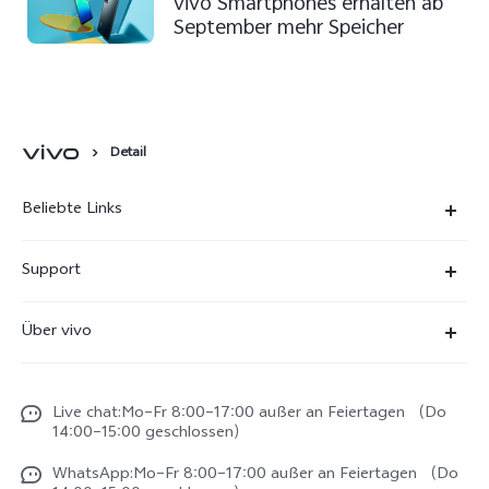
vivo Smartphones erhalten ab
September mehr Speicher
Detail
Beliebte Links
X300 Ultra
Support
X300 Pro
FAQs
Über vivo
X300
Service Center
Unsere Kultur
X300 FE
Funtouch OS
Live chat:Mo–Fr 8:00–17:00 außer an Feiertagen （Do
Impressum
V70
14:00–15:00 geschlossen）
IMEI-Authentifizierung
Rechtliche Hinweise
V70 FE
WhatsApp:Mo–Fr 8:00–17:00 außer an Feiertagen （Do