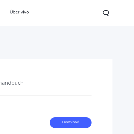
Über vivo
handbuch
0 5G
Y21 5G
vivo Watch GT 2
neu
neu
Download