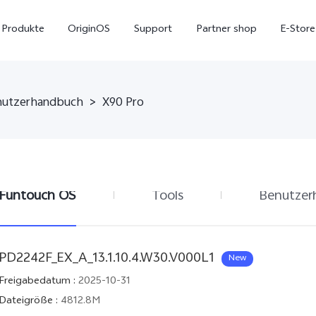
Produkte
OriginOS
Support
Partner shop
E-Store
nutzerhandbuch
>
X90 Pro
Funtouch OS
Tools
Benutzer
X300 Pro
X300
V7
PD2242F_EX_A_13.1.10.4.W30.V000L1
New
Freigabedatum
:
2025-10-31
Dateigröße
:
4812.8M