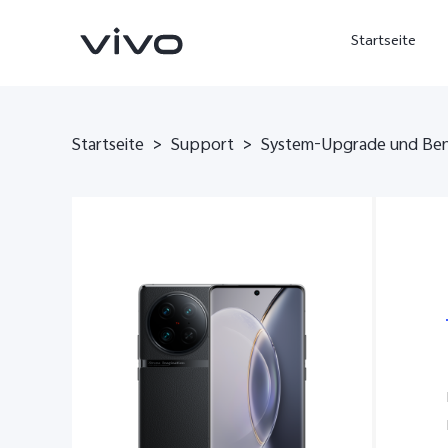
Startseite
Startseite
>
Support
>
System-Upgrade und Be
X300 Ultra
X300 FE
neu
neu