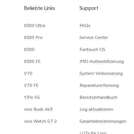
Beliebte Links
Support
X300 Ultra
FAQs
X300 Pro
Service Center
X300
Funtouch OS
X300 FE
IMEI-Authentifizierung
V70
System Verbesserung
V70 FE
Reparaturerfassung
Y31e 5G
Benutzerhandbuch
vivo Buds Air3
Log aktualisieren
vivo Watch GT 2
Garantiebestimmungen
LUTs für Log-