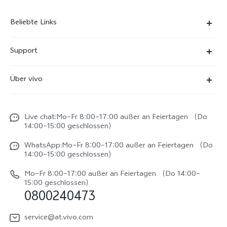
Beliebte Links
X300 Ultra
Support
X300 Pro
FAQs
Über vivo
X300
Service Center
Unsere Kultur
X300 FE
Funtouch OS
Live chat:Mo–Fr 8:00–17:00 außer an Feiertagen （Do
Impressum
V70
14:00–15:00 geschlossen）
IMEI-Authentifizierung
Rechtliche Hinweise
V70 FE
WhatsApp:Mo–Fr 8:00–17:00 außer an Feiertagen （Do
System Verbesserung
14:00–15:00 geschlossen）
Nachhaltigkeit
Y31e 5G
Reparaturerfassung
Mo–Fr 8:00–17:00 außer an Feiertagen （Do 14:00–
vivo Datenschutzcenter
15:00 geschlossen）
vivo Buds Air3
0800240473
Benutzerhandbuch
vivo Watch GT 2
Log aktualisieren
service@at.vivo.com