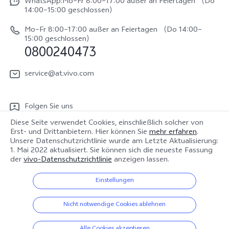
V70 FE
WhatsApp:Mo–Fr 8:00–17:00 außer an Feiertagen （Do
System Verbesserung
14:00–15:00 geschlossen）
Nachhaltigkeit
Y31e 5G
Reparaturerfassung
Mo–Fr 8:00–17:00 außer an Feiertagen （Do 14:00–
vivo Datenschutzcenter
15:00 geschlossen）
vivo Buds Air3
0800240473
Benutzerhandbuch
vivo Watch GT 2
Log aktualisieren
service@at.vivo.com
Garantiebestimmungen
Folgen Sie uns
LUTs für Log-Wiederherstellung
Diese Seite verwendet Cookies, einschließlich solcher von
Erst- und Drittanbietern. Hier können Sie
mehr erfahren
.
Unsere Datenschutzrichtlinie wurde am
Letzte Aktualisierung:
1. Mai 2022
aktualisiert. Sie können sich die neueste Fassung
der
vivo-Datenschutzrichtlinie
anzeigen lassen.
Österreich | Land/Region auswählen
Einstellungen
© 2026 vivo Mobile Communication Co., Ltd. Alle Rechte vorbehalten.
Nicht notwendige Cookies ablehnen
Datenschutz-Bestimmungen
|
Cookie-Richtlinie
|
Datenschutz Support
|
vivo-Datenrichtlinie
|
Cookie-Einstellungen