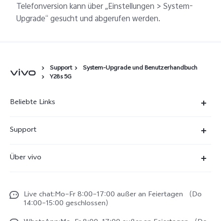
Telefonversion kann über „Einstellungen > System-
Upgrade“ gesucht und abgerufen werden.
Support
System-Upgrade und Benutzerhandbuch
Y28s 5G
Beliebte Links
X300 Ultra
Support
X300 Pro
FAQs
Über vivo
X300
Service Center
Unsere Kultur
X300 FE
Funtouch OS
Live chat:Mo–Fr 8:00–17:00 außer an Feiertagen （Do
Impressum
V70
14:00–15:00 geschlossen）
IMEI-Authentifizierung
Rechtliche Hinweise