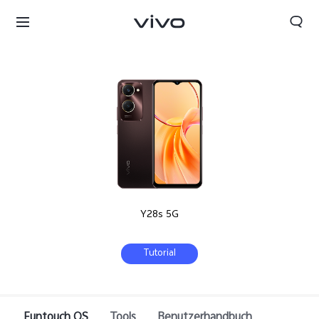
Y28s 5G
Tutorial
Funtouch OS
Tools
Benutzerhandbuch