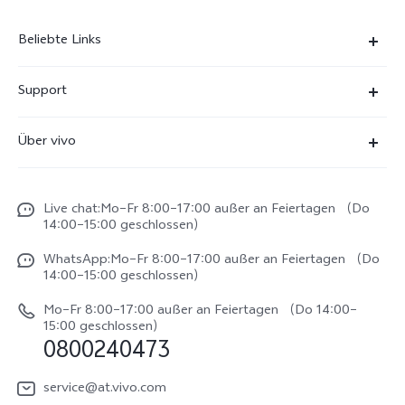
Beliebte Links
X300 Ultra
Support
X300 Pro
FAQs
Über vivo
X300
Service Center
Unsere Kultur
X300 FE
Funtouch OS
Live chat:Mo–Fr 8:00–17:00 außer an Feiertagen （Do
Impressum
V70
14:00–15:00 geschlossen）
IMEI-Authentifizierung
Rechtliche Hinweise
V70 FE
WhatsApp:Mo–Fr 8:00–17:00 außer an Feiertagen （Do
System Verbesserung
14:00–15:00 geschlossen）
Nachhaltigkeit
Y31e 5G
Reparaturerfassung
Mo–Fr 8:00–17:00 außer an Feiertagen （Do 14:00–
vivo Datenschutzcenter
15:00 geschlossen）
vivo Buds Air3
0800240473
Benutzerhandbuch
vivo Watch GT 2
Log aktualisieren
service@at.vivo.com