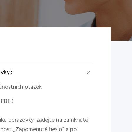
ovky?
čnostních otázek
 FBE.)
mku obrazovky, zadejte na zamknuté
žnost „Zapomenuté heslo“ a po