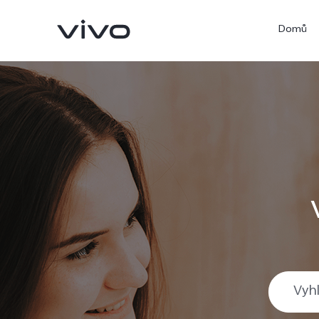
Domů
X300 Ultra
X300 Pro
nový