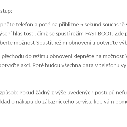
stup:
pněte telefon a poté na přibližně 5 sekund současně st
ýšení hlasitosti, čímž se spustí režim FASTBOOT. Zde p
berte možnost Spustit režim obnovení a potvrďte výbě
 přechodu do režimu obnovení klepněte na možnost
potvrďte akci. Poté budou všechna data v telefonu v
 způsob: Pokud žádný z výše uvedených postupů nefung
klad o nákupu do zákaznického servisu, kde vám po