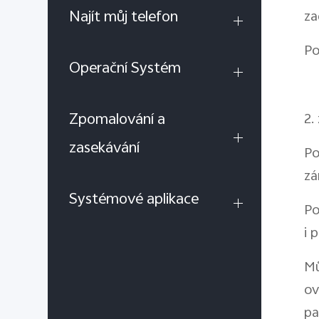
Najít můj telefon
za
Po
Operační Systém
Zpomalování a
2.
zasekávání
Po
zá
Systémové aplikace
Po
i 
Mů
ov
pa