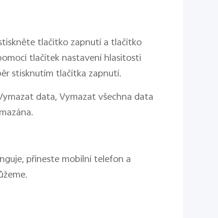
iskněte tlačítko zapnutí a tlačítko
omocí tlačítek nastavení hlasitosti
r stisknutím tlačítka zapnutí.
 Vymazat data, Vymazat všechna data
ymazána.
uje, přineste mobilní telefon a
můžeme.