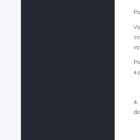
Po
Vy
zv
vy
Po
a 
4.
do