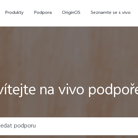
Produkty
Podpora
OriginOS
Seznamte se s vivo
vítejte na vivo podpoř
X300
X200 Pro
nový