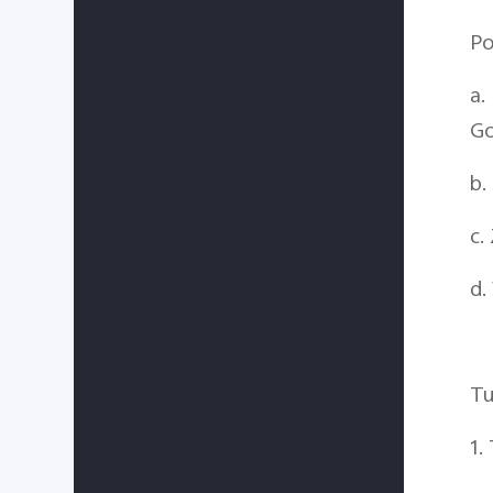
Po
a.
Go
b.
c.
d.
Tu
1.