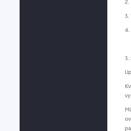
2.
3.
4.
3.
Up
Kv
vy
Mů
ov
pa