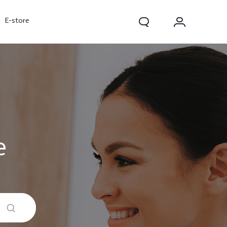
E-store
e
V70 FE
V70
V70 Lite 5G
nov