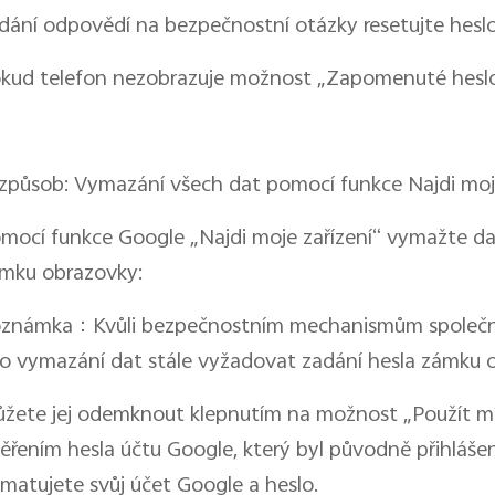
dání odpovědí na bezpečnostní otázky resetujte hesl
kud telefon nezobrazuje možnost „Zapomenuté heslo“
 způsob: Vymazání všech dat pomocí funkce Najdi moje
mocí funkce Google „Najdi moje zařízení“ vymažte dat
mku obrazovky:
známka：Kvůli bezpečnostním mechanismům společnos
po vymazání dat stále vyžadovat zadání hesla zámku 
žete jej odemknout klepnutím na možnost „Použít mí
ěřením hesla účtu Google, který byl původně přihlášen 
matujete svůj účet Google a heslo.