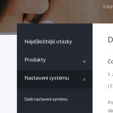
Easy
D
Nejdůležitější otázky
Produkty
Co
1.
Nastavení systému
(T
Další nastavení systému
Po
ob