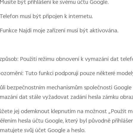
 Musíte být přihlášeni ke svému účtu Google.
 Telefon musí být připojen k internetu.
 Funkce Najdi moje zařízení musí být aktivována.
 způsob: Použití režimu obnovení k vymazání dat tele
ozornění: Tuto funkci podporují pouze některé model
ůli bezpečnostním mechanismům společnosti Google b
mazání dat stále vyžadovat zadání hesla zámku obra
žete jej odemknout klepnutím na možnost „Použít mí
ěřením hesla účtu Google, který byl původně přihlášen 
matujete svůj účet Google a heslo.