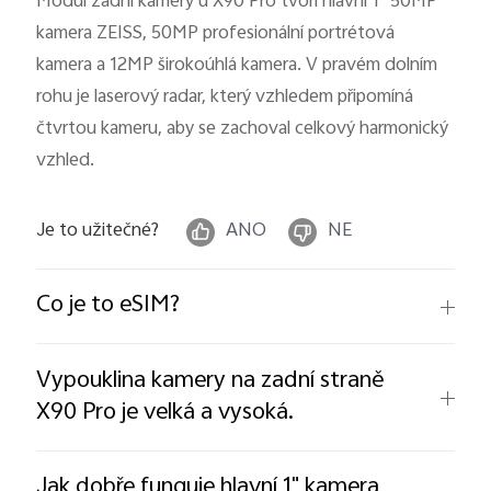
Modul zadní kamery u X90 Pro tvoří hlavní 1" 50MP
Česká | Vybrat zemi/region
kamera ZEISS, 50MP profesionální portrétová
kamera a 12MP širokoúhlá kamera. V pravém dolním
rohu je laserový radar, který vzhledem připomíná
čtvrtou kameru, aby se zachoval celkový harmonický
vzhled.
Je to užitečné?
ANO
NE
Co je to eSIM?
Vypouklina kamery na zadní straně
X90 Pro je velká a vysoká.
Jak dobře funguje hlavní 1" kamera