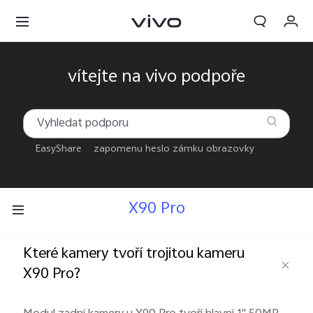
Objednávka
vítejte na vivo podpoře
Košík
Přihlásit se / Zaregistrovat
EasyShare
zapomenu heslo zámku obrazovky
Můj účet
X90 Pro
Které kamery tvoří trojitou kameru
X90 Pro?