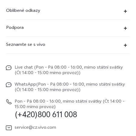
Oblíbené odkazy
X300 Ultra (nový)
Podpora
X300 Pro
Časté dotazy
Seznamte se s vivo
X300
Servisní centrum
Centrum novinek
X200 Pro
Funtouch OS
Live chat (Pon - Pá 08:00 - 16:00, mimo státní svátky
Život ve vivo
V50
(Čt 14:00 - 15:00 mimo provoz))
Ověření IMEI
Etiketa ve vivo
Y29s
WhatsApp(Pon - Pá 08:00 - 16:00, mimo státní svátky
Požádat o opravu
(Čt 14:00 - 15:00 mimo provoz))
O nás
vivo Buds Air3
Aktualizace systému
Pon - Pá 08:00 - 16:00, mimo státní svátky (Čt 14:00 -
Právní upozornění
15:00 mimo provoz)
(+420)800 611 008
Uživatelský manuál
Udržitelnost
Protokol aktualizace
service@cz.vivo.com
Centrum ochrany osobních údajů vivo