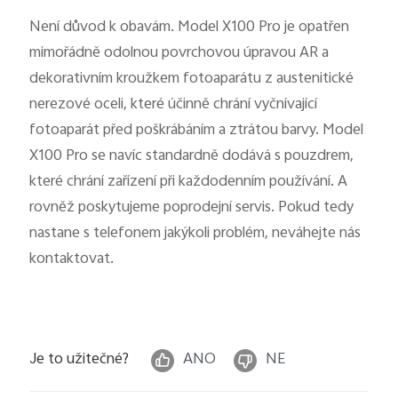
Česká | Vybrat zemi/region
Není důvod k obavám. Model X100 Pro je opatřen
mimořádně odolnou povrchovou úpravou AR a
dekorativním kroužkem fotoaparátu z austenitické
nerezové oceli, které účinně chrání vyčnívající
fotoaparát před poškrábáním a ztrátou barvy. Model
X100 Pro se navíc standardně dodává s pouzdrem,
které chrání zařízení při každodenním používání. A
rovněž poskytujeme poprodejní servis. Pokud tedy
nastane s telefonem jakýkoli problém, neváhejte nás
kontaktovat.
Je to užitečné?
ANO
NE