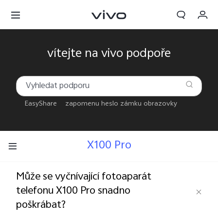
Objednávka
vítejte na vivo podpoře
Košík
Přihlásit se / Zaregistrovat
EasyShare
zapomenu heslo zámku obrazovky
Můj účet
X100 Pro
Může se vyčnívající fotoaparát
telefonu X100 Pro snadno
poškrábat?