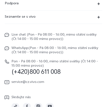
Podpora
X300 Pro
Časté dotazy
Seznamte se s vivo
X300
Servisní centrum
Centrum novinek
X200 Pro
Funtouch OS
Live chat (Pon - Pá 08:00 - 16:00, mimo státní svátky
Život ve vivo
V50
(Čt 14:00 - 15:00 mimo provoz))
Ověření IMEI
Etiketa ve vivo
Y29s
WhatsApp(Pon - Pá 08:00 - 16:00, mimo státní svátky
Požádat o opravu
(Čt 14:00 - 15:00 mimo provoz))
O nás
vivo Buds Air3
Aktualizace systému
Pon - Pá 08:00 - 16:00, mimo státní svátky (Čt 14:00 -
Právní upozornění
15:00 mimo provoz)
(+420)800 611 008
Uživatelský manuál
Udržitelnost
Protokol aktualizace
service@cz.vivo.com
Centrum ochrany osobních údajů vivo
Záruční podmínky
Sledujte nás
Stáhnout LUT pro obnovu Log