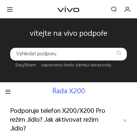
Objednávka
vítejte na vivo podpoře
Košík
Přihlásit se / Zaregistrovat
EasyShare
zapomenu heslo zámku obrazovky
Můj účet
Řada X200
Podporuje telefon X200/X200 Pro
režim Jídlo? Jak aktivovat režim
Jídlo?