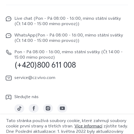
Servisní centrum
Centrum novinek
X200 Pro
Funtouch OS
Live chat (Pon - Pá 08:00 - 16:00, mimo státní svátky
Život ve vivo
V50
(Čt 14:00 - 15:00 mimo provoz))
Ověření IMEI
Etiketa ve vivo
Y29s
WhatsApp(Pon - Pá 08:00 - 16:00, mimo státní svátky
Požádat o opravu
(Čt 14:00 - 15:00 mimo provoz))
O nás
vivo Buds Air3
Aktualizace systému
Pon - Pá 08:00 - 16:00, mimo státní svátky (Čt 14:00 -
Právní upozornění
15:00 mimo provoz)
(+420)800 611 008
Uživatelský manuál
Udržitelnost
Protokol aktualizace
service@cz.vivo.com
Centrum ochrany osobních údajů vivo
Záruční podmínky
Sledujte nás
Stáhnout LUT pro obnovu Log
Tato stránka používá soubory cookie, které zahrnují soubory
cookie první strany a třetích stran.
Více informací
zjistíte tady.
Česká | Vybrat zemi/region
Dne
Poslední aktualizace: 1. května 2022
byly aktualizovány