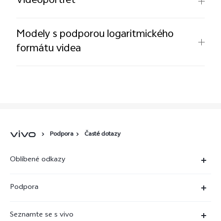
Videoportrét
Modely s podporou logaritmického
formátu videa
Podpora
Časté dotazy
Oblíbené odkazy
X300 Ultra (nový)
Podpora
X300 Pro
Časté dotazy
Seznamte se s vivo
X300