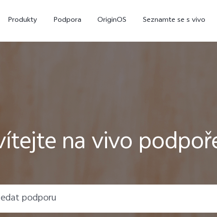
Produkty
Podpora
OriginOS
Seznamte se s vivo
vítejte na vivo podpoř
X300
X200 Pro
nový