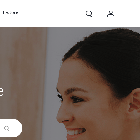
E-store
e
V70 FE
V70
V70 Lite 5G
nov