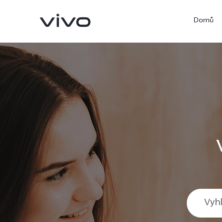
Domů
X300 Ultra
X300 Pro
nový