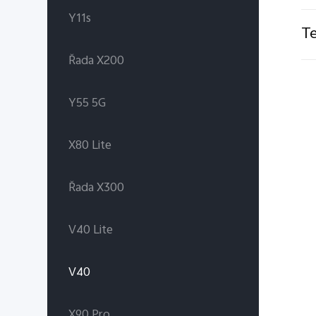
Y11s
Te
Řada X200
Y55 5G
X80 Lite
Řada X300
V40 Lite
V40
X90 Pro