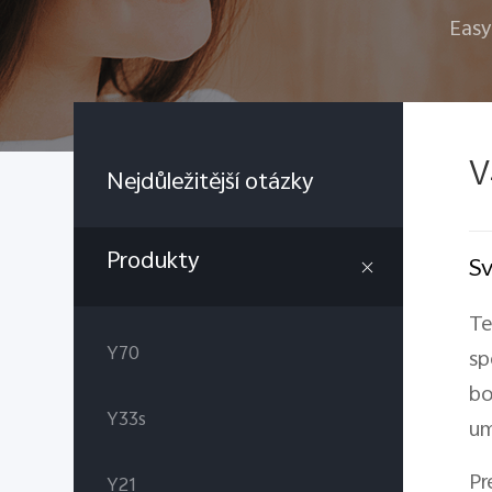
Easy
V
Nejdůležitější otázky
Produkty
Sv
Te
Y70
sp
bo
Y33s
um
Pr
Y21