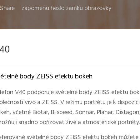
Share
zapomenu heslo zámku obrazovky
40
ětelné body ZEISS efektu bokeh
lefon V40 podporuje světelné body ZEISS efektu boke
olečnosti vivo a ZEISS. V režimu portrétu je k dispozic
keh, včetně Biotar, B-speed, Sonnar, Planar, Distagon,
ožňují snadno pořizovat živé a atmosférické portréty
eferované světelné body ZEISS efektu bokeh můžete v