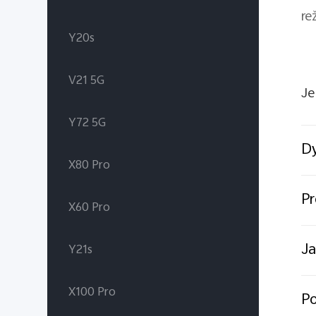
re
Y20s
V21 5G
Je
Y72 5G
Dy
X80 Pro
Pr
X60 Pro
Ja
Y21s
X100 Pro
Po