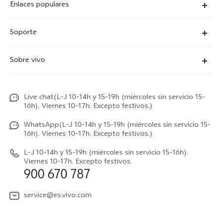
Enlaces populares
X300 Ultra
Soporte
X300 Pro
Preguntas frecuentes
Sobre vivo
X300
Centros de servicio
Noticias
X300 FE
Autenticación de IMEI
Live chat(L-J 10-14h y 15-19h (miércoles sin servicio 15-
Netiqueta vivo
V70 5G
16h). Viernes 10-17h. Excepto festivos.)
Gestión de reparaciones
Avisos legales
V70 FE
WhatsApp(L-J 10-14h y 15-19h (miércoles sin servicio 15-
Manual de usuario
16h). Viernes 10-17h. Excepto festivos.)
Acerca de nosotros
V70 Lite 5G
Actualización de sistema
L-J 10-14h y 15-19h (miércoles sin servicio 15-16h).
Sostenibilidad
Viernes 10-17h. Excepto festivos.
Y31 5G
900 670 787
Actualizar registro
Centro de privacidad de vivo
Y21 5G
Instrucciones de Garantía
service@es.vivo.com
Descargar LUT para restaurar el Log