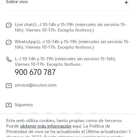
Sobre vivo
X300
Centros de servicio
Noticias
X300 FE
Autenticación de IMEI
Live chat(L-J 10-14h y 15-19h (miércoles sin servicio 15-
Netiqueta vivo
V70 5G
16h). Viernes 10-17h. Excepto festivos.)
Gestión de reparaciones
Avisos legales
V70 FE
WhatsApp(L-J 10-14h y 15-19h (miércoles sin servicio 15-
Manual de usuario
16h). Viernes 10-17h. Excepto festivos.)
Acerca de nosotros
V70 Lite 5G
Actualización de sistema
L-J 10-14h y 15-19h (miércoles sin servicio 15-16h).
Sostenibilidad
Viernes 10-17h. Excepto festivos.
Y31 5G
900 670 787
Actualizar registro
Centro de privacidad de vivo
Y21 5G
Instrucciones de Garantía
service@es.vivo.com
Descargar LUT para restaurar el Log
Síguenos
Esta web utiliza cookies, tanto propias como de terceros.
Puede
obtener más información
aquí. La Política de
Privacidad de vivo se ha actualizado el
Última actualización: 1