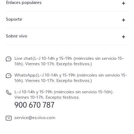
Enlaces populares
X300 Ultra
Soporte
X300 Pro
Preguntas frecuentes
Sobre vivo
X300
Centros de servicio
Noticias
X300 FE
Autenticación de IMEI
Live chat(L-J 10-14h y 15-19h (miércoles sin servicio 15-
Netiqueta vivo
V70 5G
16h). Viernes 10-17h. Excepto festivos.)
Gestión de reparaciones
Avisos legales
V70 FE
WhatsApp(L-J 10-14h y 15-19h (miércoles sin servicio 15-
Manual de usuario
16h). Viernes 10-17h. Excepto festivos.)
Acerca de nosotros
V70 Lite 5G
Actualización de sistema
L-J 10-14h y 15-19h (miércoles sin servicio 15-16h).
Sostenibilidad
Viernes 10-17h. Excepto festivos.
Y31 5G
900 670 787
Actualizar registro
Centro de privacidad de vivo
Y21 5G
Instrucciones de Garantía
service@es.vivo.com
Descargar LUT para restaurar el Log