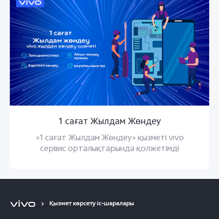
1 сағат Жылдам Жөндеу
«1 сағат Жылдам Жөндеу» қызметі vivo
сервис орталықтарында қолжетімді
Қызмет көрсету іс-шаралары