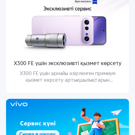
X300 FE үшін эксклюзивті қызмет көрсету
X300 FE үшін арнайы әзірленген премиум
қызмет көрсету артықшылықтарын
пайдаланыңыз.