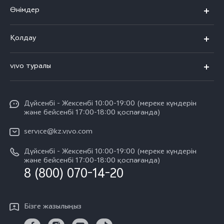
Өнімдер
X300 Pro
Қолдау
X300
FAQs
vivo туралы
X200
Сервистік орталықтар
Жалпы ақпарат
X200 FE
Funtouch OS
Дүйсенбі - Жексенбі 10:00-19:00 (мереке күндерін
Баспасөз орталығы
V60
және бейсенбі 17:00-18:00 қоспағанда)
IMEI сәйкестендіру
vivo компаниясында жұмыс жасау
V60 Lite 5G
service@kz.vivo.com
Қосалқы бөлшектердің құнын сұрау
Құқықтық хабарламалар
Дүйсенбі - Жексенбі 10:00-19:00 (мереке күндерін
Барлық үлгілер
Жүйені жаңарту
және бейсенбі 17:00-18:00 қоспағанда)
Біз туралы
8 (800) 070-14-20
vivo кепілдік туралы нұсқаулық
vivo құпиялық орталығы
Бізге жазылыңыз
Тұрақтылық