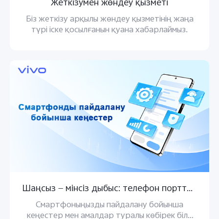
Жеткізумен жөндеу қызметі
Біз жеткізу арқылы жөндеу қызметінің жаңа
түрі іске қосылғанын қуана хабарлаймыз.
Шаңсыз — мінсіз дыбыс: телефон порттарын қорғау
Смартфоныңызды пайдалану бойынша
кеңестер мен амалдар туралы көбірек білу