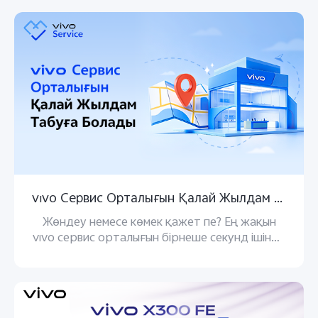
Казахстан(kk) | Елді/аймақты таңдаңыз
vivo Cервис Орталығын Қалай Жылдам Табуға Болады
Жөндеу немесе көмек қажет пе? Ең жақын
vivo сервис орталығын бірнеше секунд ішінде
табыңыз!