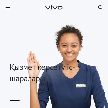
Қызмет көрсету іс-
шаралары