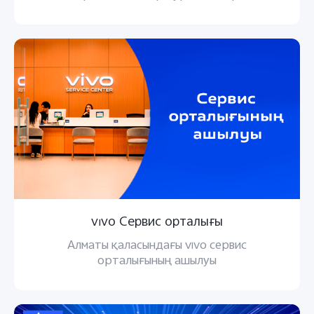
үшін төмендегі суреттерді басыңыз.
vivo Сервис орталығы
Алматы қаласындағы vivo сервис
орталығының ашылуы