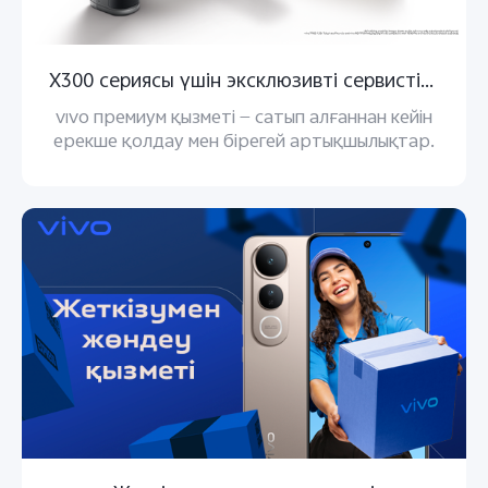
X300 сериясы үшін эксклюзивті сервистік артықшылықтар
vivo премиум қызметі — сатып алғаннан кейін
ерекше қолдау мен бірегей артықшылықтар.