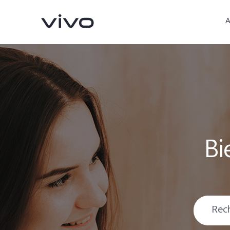
A
Bi
Y31d
Y31 5G
nouveau
nouveau