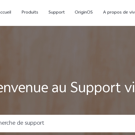
ccueil
Produits
Support
OriginOS
A propos de vi
envenue au Support v
V70
V70 FE
nouveau
nouveau