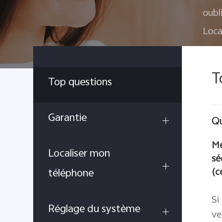
oubl
Loca
T
Top questions
Garantie
Qu
Mé
Localiser mon
sé
(c
téléphone
Si
Réglage du système
ve