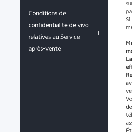
su
pa
Conditions de
Si
confidentialité de vivo
mé
relatives au Service
Mé
après-vente
mo
La
ef
R
av
ve
Vo
de
té
as
Ét