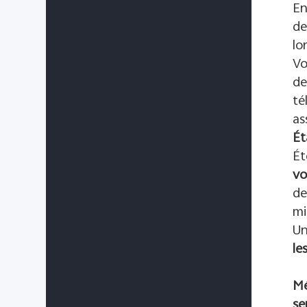
En
de
lo
Vo
de
té
as
Ét
Ét
vo
de
mi
Un
le
Mé
se