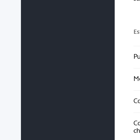
Es
Pu
Mo
Co
Co
ch