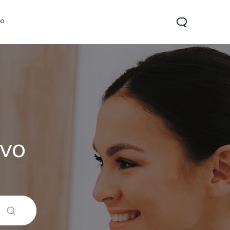
vo
ivo
Y21d
Y29t 5G