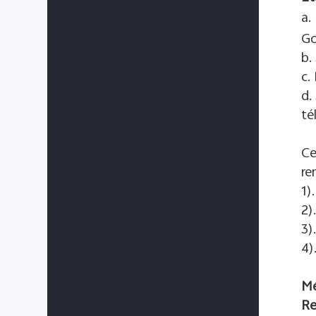
a.
Go
b.
c.
d.
té
Ce
re
1)
2)
3)
4)
Mé
Re