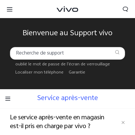
Bienvenue au Support vivo
oublié le mot de passe de l'écran de verrouillage
Localiser mon téléphone
Garantie
Service après-vente
Le service après-vente en magasin
Tunisia | Veuillez sélectionner le pays/la région
est-il pris en charge par vivo ?