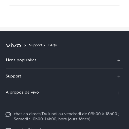
Support
FAQs
Liens populaires
Y31d
Support
Y31 5G
FAQs
A propos de vivo
V70
Centre de services
Info
V70 FE
Authentification IMEI
chat en direct(Du lundi au vendredi de 09h00 à 18h00 ;
Legal Notice
V50
Samedi : 10h00-14h00, hors jours fériés)
Mise à jour du système
À propos de vivo