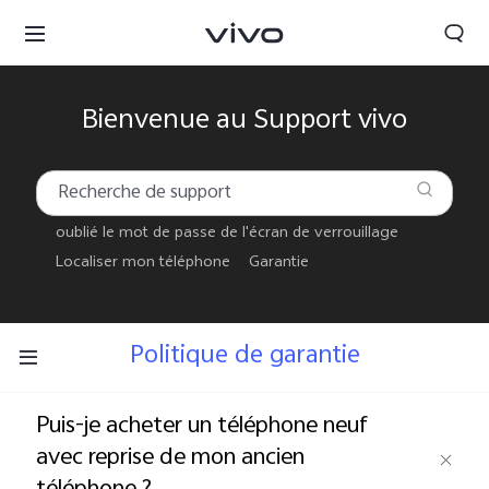
Bienvenue au Support vivo
oublié le mot de passe de l'écran de verrouillage
Localiser mon téléphone
Garantie
Politique de garantie
Puis-je acheter un téléphone neuf
Tunisia | Veuillez sélectionner le pays/la région
avec reprise de mon ancien