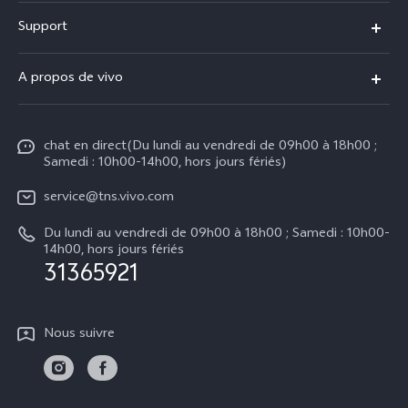
Y31d
Support
Y31 5G
FAQs
A propos de vivo
V70
Centre de services
Info
V70 FE
Authentification IMEI
chat en direct(Du lundi au vendredi de 09h00 à 18h00 ;
Legal Notice
V50
Samedi : 10h00-14h00, hors jours fériés)
Mise à jour du système
À propos de vivo
Y21d
service@tns.vivo.com
Instructions de garantie vivo
Centre de confidentialité vivo
Du lundi au vendredi de 09h00 à 18h00 ; Samedi : 10h00-
Y29
14h00, hors jours fériés
Durabilité
31365921
Nous suivre