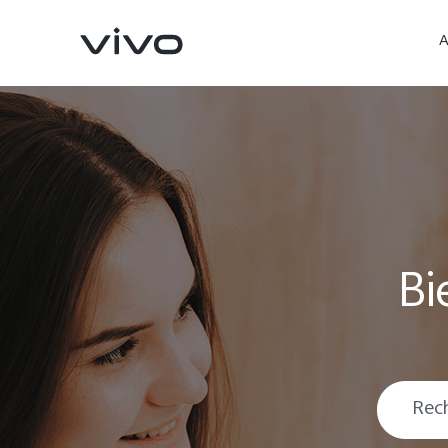
A
Bi
Y31d
Y31 5G
nouveau
nouveau