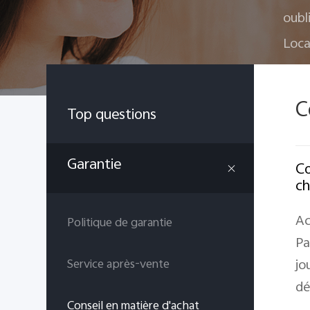
oubl
Loca
C
Top questions
Garantie
Co
ch
Ac
Politique de garantie
Pa
jo
Service après-vente
dé
Conseil en matière d'achat