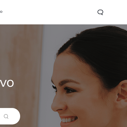
vo
ivo
Y21d
Y29t 5G