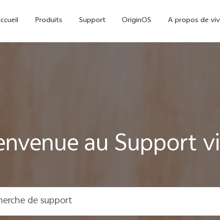
ccueil
Produits
Support
OriginOS
A propos de vi
envenue au Support v
V70
V70 FE
nouveau
nouveau