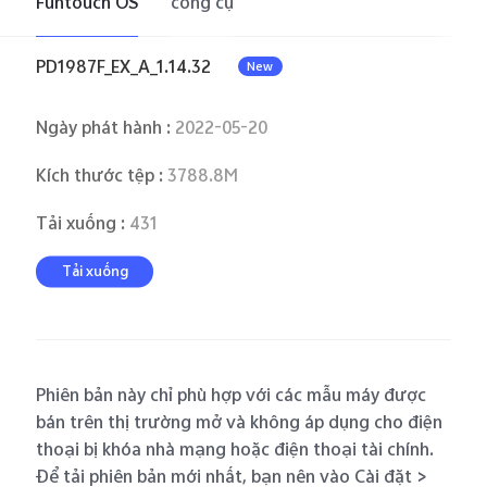
Funtouch OS
công cụ
Việt Nam | Chọn quốc gia/khu vực
PD1987F_EX_A_1.14.32
New
Ngày phát hành
:
2022-05-20
Kích thước tệp
:
3788.8M
Tải xuống
:
431
Tải xuống
Phiên bản này chỉ phù hợp với các mẫu máy được
bán trên thị trường mở và không áp dụng cho điện
thoại bị khóa nhà mạng hoặc điện thoại tài chính.
Để tải phiên bản mới nhất, bạn nên vào Cài đặt >