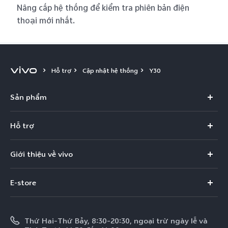
Nâng cấp hệ thống để kiểm tra phiên bản điện
thoại mới nhất.
Hỗ trợ
Cập nhật hệ thống
Y30
Sản phẩm
X300 Pro
Hỗ trợ
X300
Câu hỏi thường gặp
Giới thiệu về vivo
V60
Trung tâm dịch vụ
Thông tin
V60 Lite 5G
E-store
Funtouch OS
Tin tức
V50 Lite 5G
E-store
Cập nhật hệ thống
Thông báo pháp lý
V50 Lite
Thứ Hai-Thứ Bảy, 8:30-20:30, ngoại trừ ngày lễ và