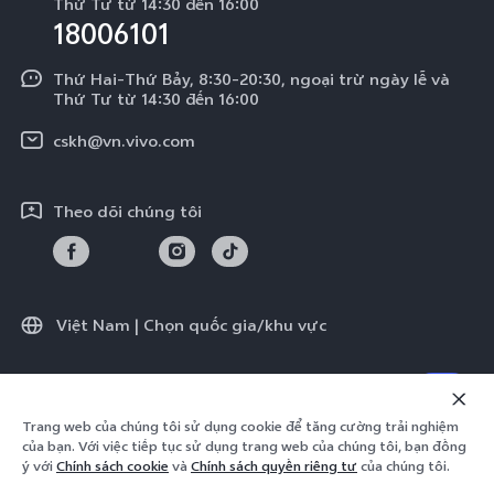
Tra cứu giá linh kiện
Thứ Tư từ 14:30 đến 16:00
Về chúng tôi
18006101
Y39 5G
Xác thực bằng IMEI
Trung tâm Quyền riêng tư của vivo
Y29
Thứ Hai-Thứ Bảy, 8:30-20:30, ngoại trừ ngày lễ và
Dịch vụ cuộc hẹn
Thứ Tư từ 14:30 đến 16:00
Tính Bền Vững
Y19s Pro
Truy vấn tiến độ sửa chữa
cskh@vn.vivo.com
Y04
Prize-giving Quiz
Theo dõi chúng tôi
Chính sách bảo hành của vivo
Tải LUTs để khôi phục Log
Việt Nam | Chọn quốc gia/khu vực
© 2026 vivo Mobile Communication Co., Ltd. Bảo lưu toàn quyền.
Trang web của chúng tôi sử dụng cookie để tăng cường trải nghiệm
Chính sách quyền riêng tư của vivo
|
Chính sách cookie
|
của bạn. Với việc tiếp tục sử dụng trang web của chúng tôi, bạn đồng
Hỗ trợ Quyền riêng tư
|
Điều khoản giao dịch
ý với
Chính sách cookie
và
Chính sách quyền riêng tư
của chúng tôi.