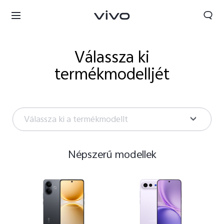
Válassza ki
termékmodelljét
Válassza ki a termékmodellt
Népszerű modellek