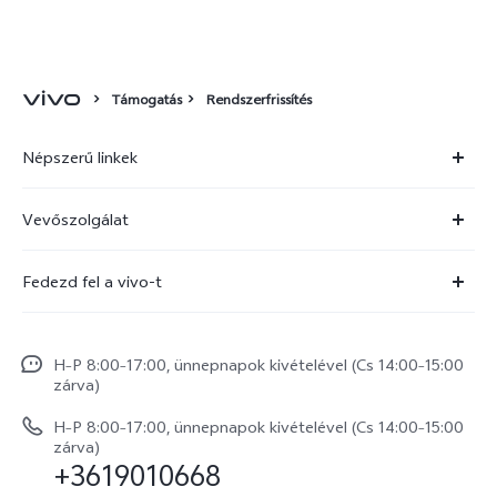
Támogatás
Rendszerfrissítés
Népszerű linkek
X300 Ultra
Vevőszolgálat
X300 FE
Szolgáltató központ
Fedezd fel a vivo-t
X300 Pro
IMEI hitelesítés
Hírek
X300
Rendszerfrissítés
H–P 8:00–17:00, ünnepnapok kivételével (Cs 14:00–15:00
Jogi szabályozás
V70
zárva)
vivo Jótállási Politika
Rólunk
V70 FE
H–P 8:00–17:00, ünnepnapok kivételével (Cs 14:00–15:00
Vevőszolgálati adatvédelmi nyilatkozat
zárva)
vivo Személyes Adatok Védelme
+3619010668
Y31 5G
LUT-ok letöltése a Log helyreállításához