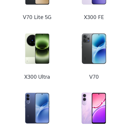
V70 Lite 5G
X300 FE
Hungary | Válasszon országot/régiót
X300 Ultra
V70