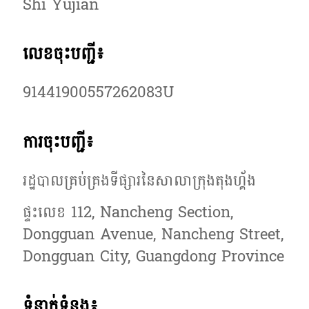
Shi Yujian
Cambodia | ជ្រើសរើសប្រទេស/តំបន់
លេខចុះបញ្ជី៖
91441900557262083U
ការចុះបញ្ជី៖
រដ្ឋបាលគ្រប់គ្រងទីផ្សារ​នៃសាលាក្រុងតុងហ្គ័ង
ផ្ទះលេខ 112, Nancheng Section,
Dongguan Avenue, Nancheng Street,
Dongguan City, Guangdong Province
ទំនាក់ទំនង៖