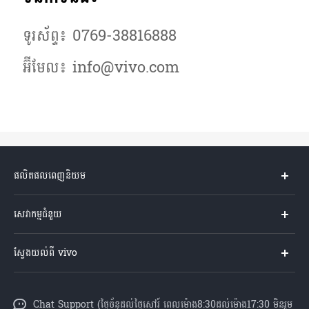
ទូរស័ព្ទ៖ 0769-38816888
អ៊ីមែល៖ info@vivo.com
ផលិតផលពេញនិយម
Y04s
សេវាកម្មជំនួយ
V60 Lite
សំណួរសួរច្រើនបំផុត
ស្វែងយល់ពី vivo
V60 5G
មជ្ឈមណ្ឌល​សេវាកម្ម
អំពី vivo
Y21d
Funtouch OS
Chat Support (ថ្ងៃច័ន្ទដល់ថ្ងៃសៅរ៍ ពេលម៉ោង8:30ដល់ម៉ោង17:30 មិនរួម
ព័ត៌មាន