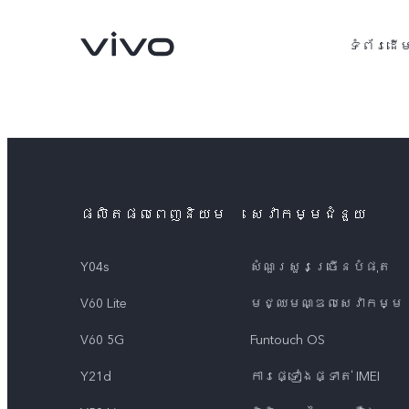
ទំព័រដើ
ផលិតផលពេញនិយម
សេវាកម្មជំនួយ
Y04s
សំណួរសួរច្រើនបំផុត
V60 Lite
មជ្ឈមណ្ឌល​សេវាកម្ម
V60 5G
V60 Lite
ថ្មី
ថ្មី
V60 5G
Funtouch OS
Y21d
ការផ្ទៀងផ្ទាត់ IMEI