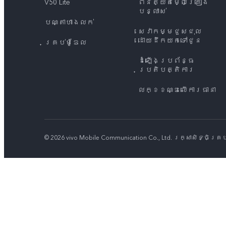
V50 Lite
ពិនិត្យតម្លៃគ្រឿង
បន្លាស់
បណ្តាហាងលក់
សេវាកម្មជួសជុល
ដោយដឹកយកទៅជូន
គ្រប់ម៉ូឌែល
ដំឡើងប្រព័ន្ធ
ប្រតិបត្តិការ
លក្ខខណ្ឌលើការធានា
© 2026 vivo Mobile Communication Co., Ltd. រក្សាសិទ្ធិគ្រ