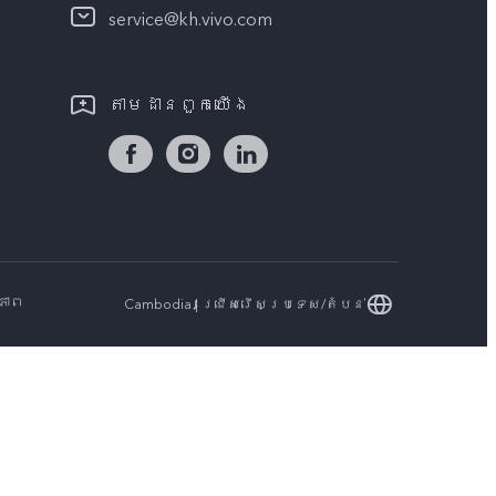
service@kh.vivo.com
តាម​ដានពួក​យើង
ភាព
Cambodia | ជ្រើសរើសប្រទេស/តំបន់