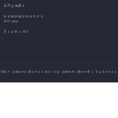
អំពី​ពួក​យើង
មជ្ឈមណ្ឌលឯកជន
ភាព vivo
និរន្តរភាព
ប់យ៉ាង។
|
គោលការណ៍ឯកជនភាពរបស់
|
គោលការណ៍ឃុកឃី
|
ជំនួយឯកជន