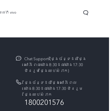
ល់ពី vivo
Chat Support (ថ្ងៃច័ន្ទដល់ថ្ងៃ
សៅរ៍ ពេលម៉ោង8:30ដល់ម៉ោង17:30
មិនរួមថ្ងៃឈប់សំរាក)
ថ្ងៃច័ន្ទដល់ថ្ងៃសៅរ៍ ពេល
Y04s
Y04
ថ្មី
ម៉ោង8:30ដល់ម៉ោង17:30 មិនរួម
ថ្ងៃឈប់សំរាក
1800201576