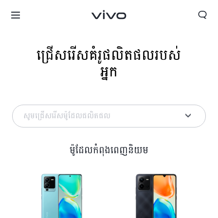
ជ្រើសរើសគំរូផលិតផលរបស់
អ្នក
សូមជ្រើសរើសម៉ូដែលផលិតផល
ម៉ូដែលកំពុងពេញនិយម