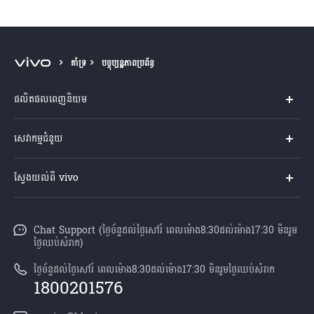
គាំទ្រ
បច្ចុប្បន្នភាពប្រព័ន្ធ
ផលិតផលពេញនិយម
Y04s
សេវាកម្មជំនួយ
V60 Lite
សំណួរសួរច្រើនបំផុត
ស្វែងយល់ពី vivo
V60 5G
មជ្ឈមណ្ឌល​សេវាកម្ម
អំពី vivo
Y21d
Funtouch OS
Chat Support (ថ្ងៃច័ន្ទដល់ថ្ងៃសៅរ៍ ពេលម៉ោង8:30ដល់ម៉ោង17:30 មិនរួម
ព័ត៌មាន
V50 Lite
ថ្ងៃឈប់សំរាក)
ការផ្ទៀងផ្ទាត់ IMEI
អាជីពនៅ vivo
បណ្តាហាងលក់
ថ្ងៃច័ន្ទដល់ថ្ងៃសៅរ៍ ពេលម៉ោង8:30ដល់ម៉ោង17:30 មិនរួមថ្ងៃឈប់សំរាក
ពិនិត្យតម្លៃគ្រឿងបន្លាស់
1800201576
សេចក្តីជូនដំណឹងផ្លូវច្បាប់
គ្រប់ម៉ូឌែល
សេវាកម្មជួសជុលដោយដឹកយកទៅជូន