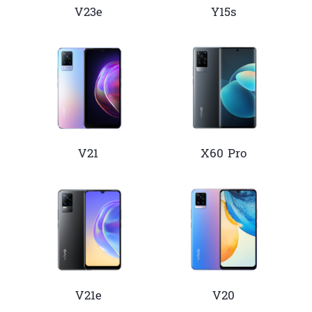
V23e
Y15s
V21
X60 Pro
V21e
V20