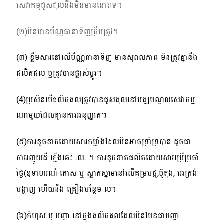
សេវាកម្មជួសជុលនឹងមិនមាននោះទេ។
(២)មិនមានប័ណ្ណធានាទិញត្រឹមត្រូវ។
(៣) ខ្លឹមសារនៅលើប័ណ្ណធានាទិញ មានសុពលភាព មិនត្រូវគ្នានឹង
ផលិតផល ឬត្រូវបានផ្លាស់ប្តូរ។
(
4
)ប្រសិនបើផលិតផលត្រូវបានជួសជុលនៅមជ្ឈមណ្ឌលសេវាកម្ម
ណាមួយដែលគ្មានការអនុញ្ញាត។
(៥)ការខូចខាតដោយសារកម្លាំងដែលមិនអាចទ្រាំទ្របាន ដូចជា
ការរញ្ជួយដី ភ្លើងឆេះ
.
ល
.
។ ការខូចខាតផលិតដោយសារប្រើប្រចាំ
ថ្ងៃ(ឧទាហរណ៍ កោស ឬ ស្លាកស្នាមនៅលើគម្របថ្ម
,
ប៊ូតុង
,
អេក្រង់
បង្ហាញ ហើយនឹង គ្រឿងបន្ថែម ល។
(៦)កំហុស ឬ បញ្ហា នៅក្នុងផលិតផលដែលមិនមែនជាបញ្ហា