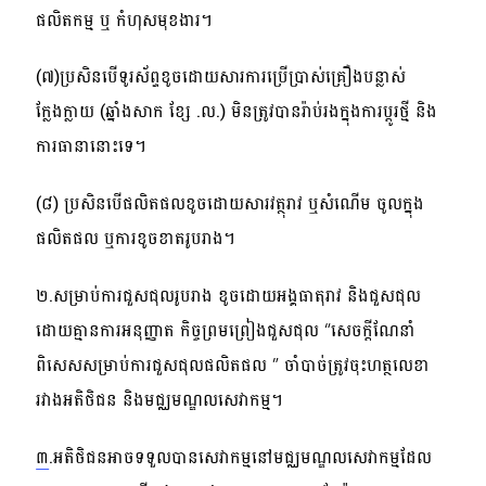
ផលិតកម្ម ឬ កំហុសមុខងារ។
(៧)ប្រសិនបើទូរស័ព្ទខូចដោយសារការប្រើប្រាស់គ្រឿងបន្លាស់
ក្លែងក្លាយ (ឆ្នាំងសាក ខ្សែ
.
ល
.
) មិនត្រូវបានរ៉ាប់រងក្នុងការប្តូរថ្មី និង
ការធានានោះទេ។
(៨) ប្រសិនបើផលិតផលខូចដោយសារវត្ថុរាវ ឬសំណើម ចូលក្នុង
ផលិតផល ឬការខូចខាតរូបរាង។
២
.
សម្រាប់ការជួសជុលរូបរាង ខូចដោយអង្គធាតុរាវ និងជួសជុល
ដោយគ្មានការអនុញ្ញាត កិច្ចព្រមព្រៀងជួសជុល
“
សេចក្តីណែនាំ
ពិសេសសម្រាប់ការជួសជុលផលិតផល
”
ចាំបាច់ត្រូវចុះហត្ថលេខា
រវាងអតិថិជន និងមជ្ឈមណ្ឌលសេវាកម្ម។
.
អតិថិជនអាចទទួលបានសេវាកម្មនៅមជ្ឈមណ្ឌលសេវាកម្មដែល
៣