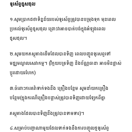
ទូរស័ព្ទជួសជុល
១
.
សូមប្រាកដថាទិន្នន័យរបស់ទូរស័ព្ទត្រូវបានបម្រុងទុក មុនពេល
ប្រគល់ទូរស័ព្ទជួសជុល ព្រោះវាអាចបាត់បង់ក្នុងអំឡុងពេល
ជួសជុល។
២
.
សូមយកភស្តុតាងដើមដែលបានទិញ ពេលបញ្ជូនទូរសព្ទទៅ
មជ្ឈមណ្ឌលសេវាកម្ម។ (វិក្កយបត្រទិញ និងប័ណ្ណធានា អាចមិនផ្លាស់
ប្តូរដោយរហែក)
៣
.
ចំពោះការតវ៉ាទាក់ទងនឹង គ្រឿងបន្ថែម សូមនាំយកគ្រឿង
បន្ថែម(ក្នុងករណីគ្រឿងបន្លាស់ត្រូវបានទិញដោយឡែកពីគ្នា
ភស្តុតាងដែលបានទិញនឹងត្រូវបានទាមទារ)។
៤
.
សម្រាប់បញ្ហាណាមួយដែលទាក់ទងនឹងការបញ្ចូលថ្មទូរស័ព្ទ