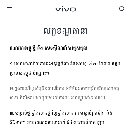
លក្ខខណ្ឌធានា
ក
.
ការធានាប្តូរថ្មី នឹង សេចក្តីណែនាំការជួសជុល
១
.
គោលការណ៍ធានានេះអនុវត្តចំពោះតែទូរសព្ទ
vivo
ដែលលក់ក្នុង
ប្រទេសកម្ពុជាប៉ុណ្ណោះ។
២
.
ក្នុងករណីទូរស័ព្ទមិនដំណើរការ អតិថិជនអាចជ្រើសរើសសេវាកម្ម
ធានា និងរីករាយជាមួយការធានារយៈពេលមួយឆ្នាំផងដែរ។
៣
.
សម្រាប់ថ្ម ឆ្នាំងសាកថ្ម ខ្សែឆ្នាំងសាក កាសស្តាប់ត្រចៀក និង
SD
កាត។ រយៈពេលនៃការធានាគឺ
6
ខែបន្ទាប់ពីការទិញ។