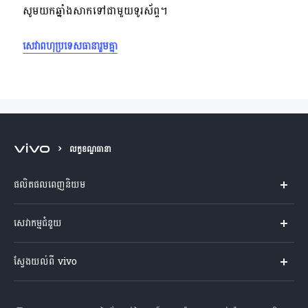
សូមយកឆ្នាំងសាកទៅជាមួយទូរស័ព្ទ។
សេវាពហុប្រទេសធានារួមគ្នា
លក្ខខណ្ឌធានា
ផលិតផលពេញនិយម
Y04s
សេវាកម្មជំនួយ
V60 Lite
សំណួរសួរច្រើនបំផុត
ស្វែងយល់ពី vivo
V60 5G
មជ្ឈមណ្ឌល​សេវាកម្ម
អំពី vivo
Y21d
Funtouch OS