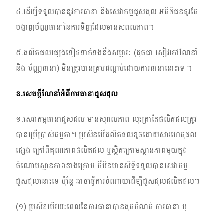
Cambodia | ជ្រើសរើសប្រទេស/តំបន់
៤
.
ដើម្បីទទួលបាននូវការធានា និងសេវាកម្មជួសជុល អតិថិជនគួរតែ
បង្ហាញប័ណ្ណធានានៃការទិញដែលមានសុពលភាព។
៥
.
ផលិតផលផ្សេងទៀតទាក់ទងនឹងសម្ភារៈ (ដូចជា សៀវភៅណែនាំ
និង ប័ណ្ណធានា) មិនត្រូវបានគ្របដណ្តប់ដោយការធានានោះទេ ។
ខ
.
សេចក្តីណែនាំអំពីការធានាជួសជុល
១
.
សេវាកម្មធានាជួសជុល មានសុពលភាព លុះត្រាតែផលិតផលត្រូវ
បានប្រើប្រាស់ធម្មតា។ ប្រសិនបើផលិតផលខូចដោយសារហេតុផល
ផ្សេង ក្រៅពីគុណភាពផលិតផល ឬស្ថិតក្រោមស្ថានភាពមួយក្នុង
ចំណោមស្ថានភាពខាងក្រោម គឺមិនមានសិទ្ធិទទួលបានសេវាកម្ម
ជួសជុលនោះទេ ប៉ុន្តែ អាចធ្វើការចំណាយដើម្បីជួសជុលផលិតផល។
(
១
)
ប្រសិនបើរយៈពេលនៃការធានាបានផុតកំណត់ ការធានា ឬ