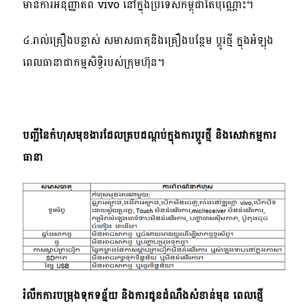
មានការអនុញ្ញាតពី
vivo
នៅក្នុងប្រទេសកម្ពុជាតែប៉ុណ្ណោះ។
៤
.
រាល់គ្រឿងបន្លាស់ សមាសធាតុនិងគ្រឿងបន្ថែម ប្តូរថ្មី ក្នុងអំឡុង
ពេលធានាជាកម្មសិទ្ធិរបស់ក្រុមហ៊ុន។
បញ្ជីនៃកំហុសមុខងារដែលគ្របដណ្តប់ក្នុងការប្តូរថ្មី និងសេវាកម្មការ
ធានា
រំលឹកការបម្រុងទុកទន្ន័យ និងការជូនដំណឹងសំខាន់មុន ពេលផ្ញើ