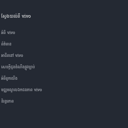
ស្វែងយល់ពី vivo
អំពី vivo
ព័ត៌មាន
អាជីពនៅ vivo
សេចក្តីជូនដំណឹងផ្លូវច្បាប់
អំពី​ពួក​យើង
មជ្ឈមណ្ឌលឯកជនភាព vivo
និរន្តរភាព