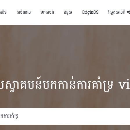
័រដើម
ផលិតផល
ហាងលក់
ជំនួយ
OriginOS
ស្វែងយល់ពី v
មស្វាគមន៍មកកាន់ការគាំទ្រ v
Y05
Y21d
ថ្មី
ថ្មី