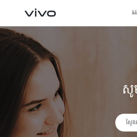
ទំព
សូ
V60 5G
V60 Lite
ថ្មី
ថ្មី