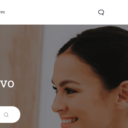
ivo
ivo
Y04s
Y04
ថ្មី