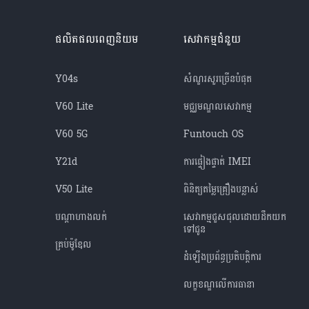
ផលិតផលពេញនិយម
សេវាកម្មជំនួយ
Y04s
សំណួរសួរច្រើនបំផុត
V60 Lite
មជ្ឈមណ្ឌល​សេវាកម្ម
V60 5G
Funtouch OS
Y21d
ការផ្ទៀងផ្ទាត់ IMEI
V50 Lite
ពិនិត្យតម្លៃគ្រឿងបន្លាស់
បណ្តាហាងលក់
សេវាកម្មជួសជុលដោយដឹកយក
ទៅជូន
គ្រប់ម៉ូឌែល
ដំឡើងប្រព័ន្ធប្រតិបត្តិការ
លក្ខខណ្ឌលើការធានា