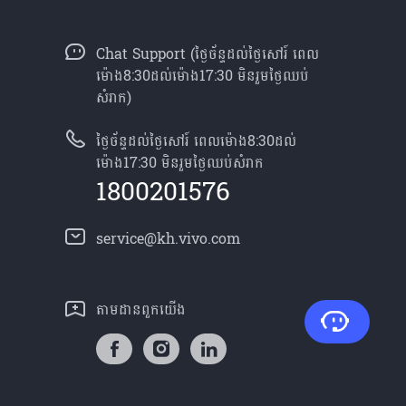
Chat Support (ថ្ងៃច័ន្ទដល់ថ្ងៃសៅរ៍ ពេល
ម៉ោង8:30ដល់ម៉ោង17:30 មិនរួមថ្ងៃឈប់
សំរាក)
ថ្ងៃច័ន្ទដល់ថ្ងៃសៅរ៍ ពេលម៉ោង8:30ដល់
ម៉ោង17:30 មិនរួមថ្ងៃឈប់សំរាក
1800201576
service@kh.vivo.com
តាម​ដានពួក​យើង