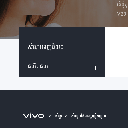
តើខ្ញុ
V23
សំណួរពេញនិយម
ផលិតផល
គាំទ្រ
សំណួរដែលសួរញឹកញាប់