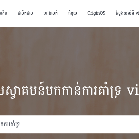
័រដើម
ផលិតផល
ហាងលក់
ជំនួយ
OriginOS
ស្វែងយល់ពី v
មស្វាគមន៍មកកាន់ការគាំទ្រ v
Y05
Y21d
ថ្មី
ថ្មី