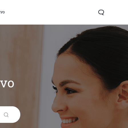
ivo
ivo
Y04s
Y04
ថ្មី