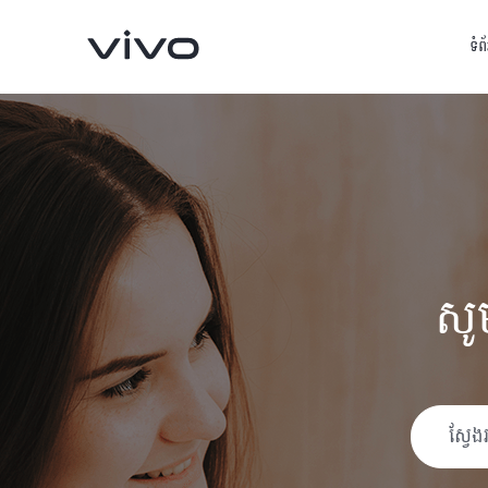
ទំព
សូ
V60 5G
V60 Lite
ថ្មី
ថ្មី