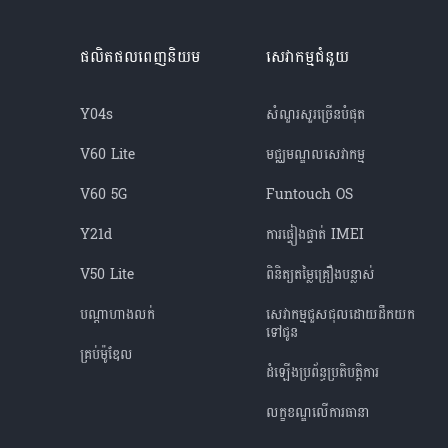
ផលិតផលពេញនិយម
សេវាកម្មជំនួយ
Y04s
សំណួរសួរច្រើនបំផុត
V60 Lite
មជ្ឈមណ្ឌល​សេវាកម្ម
V60 5G
Funtouch OS
Y21d
ការផ្ទៀងផ្ទាត់ IMEI
V50 Lite
ពិនិត្យតម្លៃគ្រឿងបន្លាស់
បណ្តាហាងលក់
សេវាកម្មជួសជុលដោយដឹកយក
ទៅជូន
គ្រប់ម៉ូឌែល
ដំឡើងប្រព័ន្ធប្រតិបត្តិការ
លក្ខខណ្ឌលើការធានា