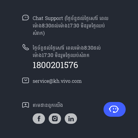
Chat Support (ថ្ងៃច័ន្ទដល់ថ្ងៃសៅរ៍ ពេល
ម៉ោង8:30ដល់ម៉ោង17:30 មិនរួមថ្ងៃឈប់
សំរាក)
ថ្ងៃច័ន្ទដល់ថ្ងៃសៅរ៍ ពេលម៉ោង8:30ដល់
ម៉ោង17:30 មិនរួមថ្ងៃឈប់សំរាក
1800201576
service@kh.vivo.com
តាម​ដានពួក​យើង