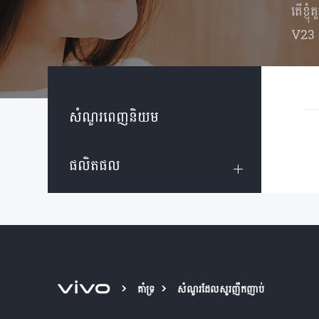
តើខ្ញុ
V23
សំណួរពេញនិយម
ផលិតផល
គាំទ្រ
សំណួរដែលសួរញឹកញាប់