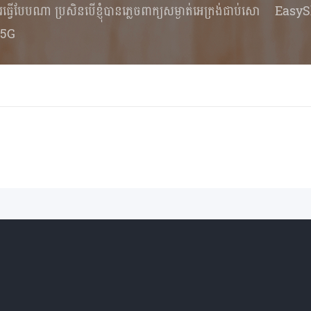
ំគួរធ្វើបែបណា ប្រសិនបើខ្ញុំបានភ្លេចពាក្យសម្ងាត់អេក្រង់ជាប់សោ
EasyS
 5G