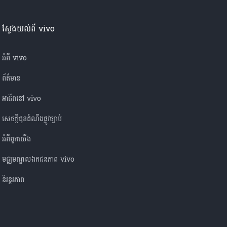
ស្វែងយល់ពី vivo
អំពី vivo
ព័ត៌មាន
អាជីពនៅ vivo
សេចក្តីជូនដំណឹងផ្លូវច្បាប់
អំពី​ពួក​យើង
មជ្ឈមណ្ឌលឯកជនភាព vivo
និរន្តរភាព