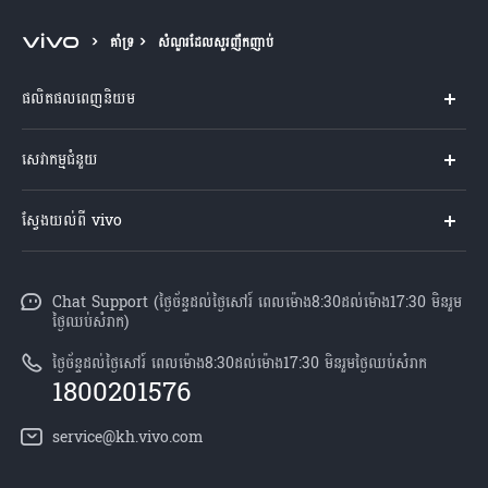
Cambodia | ជ្រើសរើសប្រទេស/តំបន់
គាំទ្រ
សំណួរដែលសួរញឹកញាប់
ផលិតផលពេញនិយម
Y04s
សេវាកម្មជំនួយ
V60 Lite
សំណួរសួរច្រើនបំផុត
ស្វែងយល់ពី vivo
V60 5G
មជ្ឈមណ្ឌល​សេវាកម្ម
អំពី vivo
Y21d
Funtouch OS
Chat Support (ថ្ងៃច័ន្ទដល់ថ្ងៃសៅរ៍ ពេលម៉ោង8:30ដល់ម៉ោង17:30 មិនរួម
ព័ត៌មាន
V50 Lite
ថ្ងៃឈប់សំរាក)
ការផ្ទៀងផ្ទាត់ IMEI
អាជីពនៅ vivo
បណ្តាហាងលក់
ថ្ងៃច័ន្ទដល់ថ្ងៃសៅរ៍ ពេលម៉ោង8:30ដល់ម៉ោង17:30 មិនរួមថ្ងៃឈប់សំរាក
ពិនិត្យតម្លៃគ្រឿងបន្លាស់
1800201576
សេចក្តីជូនដំណឹងផ្លូវច្បាប់
គ្រប់ម៉ូឌែល
សេវាកម្មជួសជុលដោយដឹកយកទៅជូន
service@kh.vivo.com
អំពី​ពួក​យើង
ដំឡើងប្រព័ន្ធប្រតិបត្តិការ
មជ្ឈមណ្ឌលឯកជនភាព vivo