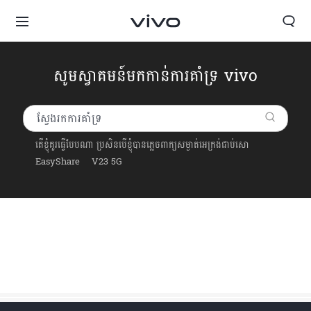
សូមស្វាគមន៍មកកាន់ការគាំទ្រ vivo
តើខ្ញុំគួរធ្វើបែបណា ប្រសិនបើខ្ញុំបានភ្លេចពាក្យសម្ងាត់អេក្រង់ជាប់សោ
EasyShare
V23 5G