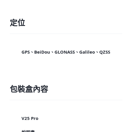
定位
GPS、BeiDou、GLONASS、Galileo、QZSS
包裝盒內容
V25 Pro