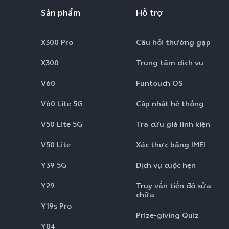
Sản phẩm
Hỗ trợ
X300 Pro
Câu hỏi thường gặp
X300
Trung tâm dịch vụ
V60
Funtouch OS
V60 Lite 5G
Cập nhật hệ thống
V50 Lite 5G
Tra cứu giá linh kiện
V50 Lite
Xác thực bằng IMEI
Y39 5G
Dịch vụ cuộc hẹn
Y29
Truy vấn tiến độ sửa
chữa
Y19s Pro
Prize-giving Quiz
Y04