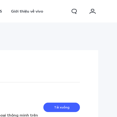
S
Giới thiệu về vivo
0 FE
Y31d
mới
mới
Tải xuống
hoại thông minh trên