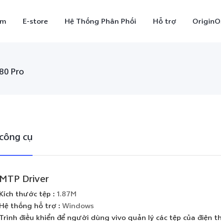
ẩm
E-store
Hệ Thống Phân Phối
Hỗ trợ
OriginO
80 Pro
công cụ
X300
V70
V7
mới
MTP Driver
Kích thước tệp
:
1.87M
Hệ thống hỗ trợ
:
Windows
Trình điều khiển để người dùng vivo quản lý các tệp của điện t