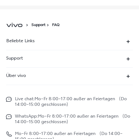
Support
FAQ
Beliebte Links
X300 Ultra
Support
X300 Pro
FAQs
Über vivo
X300
Service Center
Unsere Kultur
X300 FE
Funtouch OS
Live chat:Mo–Fr 8:00–17:00 außer an Feiertagen （Do
Impressum
V70
14:00–15:00 geschlossen）
IMEI-Authentifizierung
Rechtliche Hinweise
V70 FE
WhatsApp:Mo–Fr 8:00–17:00 außer an Feiertagen （Do
System Verbesserung
14:00–15:00 geschlossen）
Nachhaltigkeit
Y31e 5G
Reparaturerfassung
Mo–Fr 8:00–17:00 außer an Feiertagen （Do 14:00–
vivo Datenschutzcenter