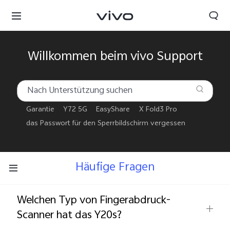
Willkommen beim vivo Support
Garantie
Y72 5G
EasyShare
X Fold3 Pro
das Passwort für den Sperrbildschirm vergessen
Häufige Fragen
Welchen Typ von Fingerabdruck-
Scanner hat das Y20s?