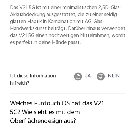
Das V21 5G ist mit einer minimalistischen 2,5D-Glas-
Akkuabdeckung ausgestattet, die zu einer seidig-
Österreich | Land/Region auswählen
glatten Haptik in Kombination mit AG-Glas-
Handwerkskunst beiträgt. Darüber hinaus verwendet
das V21 5G einen hochwertigen Mittelrahmen, womit
es perfekt in deine Hände passt.
Ist diese Information
JA
NEIN
hilfreich?
Welches Funtouch OS hat das V21
5G? Wie sieht es mit dem
Oberflächendesign aus?