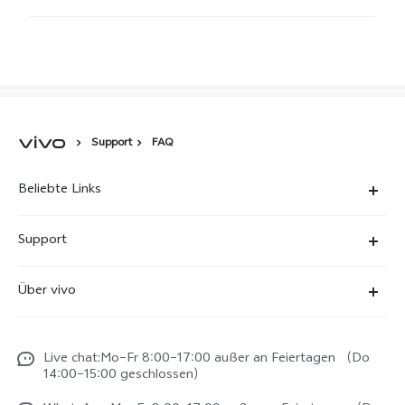
Support
FAQ
Beliebte Links
X300 Ultra
Support
X300 Pro
FAQs
Über vivo
X300
Service Center
Unsere Kultur
X300 FE
Funtouch OS
Live chat:Mo–Fr 8:00–17:00 außer an Feiertagen （Do
Impressum
V70
14:00–15:00 geschlossen）
IMEI-Authentifizierung
Rechtliche Hinweise