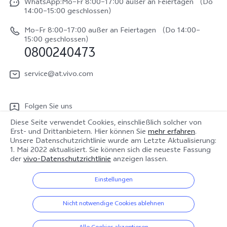
V70 FE
WhatsApp:Mo–Fr 8:00–17:00 außer an Feiertagen （Do
System Verbesserung
14:00–15:00 geschlossen）
Nachhaltigkeit
Y31e 5G
Reparaturerfassung
Mo–Fr 8:00–17:00 außer an Feiertagen （Do 14:00–
vivo Datenschutzcenter
15:00 geschlossen）
vivo Buds Air3
0800240473
Benutzerhandbuch
vivo Watch GT 2
Log aktualisieren
service@at.vivo.com
Garantiebestimmungen
Folgen Sie uns
LUTs für Log-Wiederherstellung
Diese Seite verwendet Cookies, einschließlich solcher von
Erst- und Drittanbietern. Hier können Sie
mehr erfahren
.
Unsere Datenschutzrichtlinie wurde am
Letzte Aktualisierung:
1. Mai 2022
aktualisiert. Sie können sich die neueste Fassung
Österreich | Land/Region auswählen
der
vivo-Datenschutzrichtlinie
anzeigen lassen.
Einstellungen
© 2026 vivo Mobile Communication Co., Ltd. Alle Rechte vorbehalten.
Nicht notwendige Cookies ablehnen
Datenschutz-Bestimmungen
|
Cookie-Richtlinie
|
Datenschutz Support
|
vivo-Datenrichtlinie
|
Cookie-Einstellungen