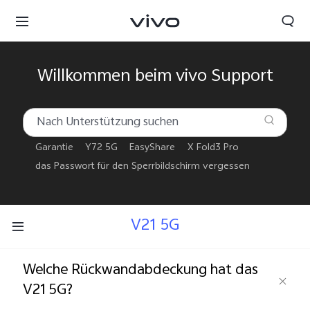
Willkommen beim vivo Support
Garantie
Y72 5G
EasyShare
X Fold3 Pro
das Passwort für den Sperrbildschirm vergessen
V21 5G
Welche Rückwandabdeckung hat das
V21 5G?