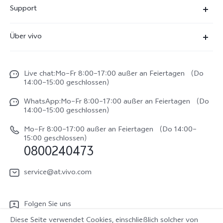
X300 Ultra
Support
X300 Pro
FAQs
Über vivo
X300
Service Center
Unsere Kultur
X300 FE
Funtouch OS
Live chat:Mo–Fr 8:00–17:00 außer an Feiertagen （Do
Impressum
V70
14:00–15:00 geschlossen）
IMEI-Authentifizierung
Rechtliche Hinweise
V70 FE
WhatsApp:Mo–Fr 8:00–17:00 außer an Feiertagen （Do
System Verbesserung
14:00–15:00 geschlossen）
Nachhaltigkeit
Y31e 5G
Reparaturerfassung
Mo–Fr 8:00–17:00 außer an Feiertagen （Do 14:00–
vivo Datenschutzcenter
15:00 geschlossen）
vivo Buds Air3
0800240473
Benutzerhandbuch
vivo Watch GT 2
Log aktualisieren
service@at.vivo.com
Garantiebestimmungen
Folgen Sie uns
LUTs für Log-Wiederherstellung
Diese Seite verwendet Cookies, einschließlich solcher von