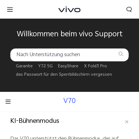
Willkommen beim vivo Support
Garantie
Y72 5G
EasyShare
X Fold3 Pro
das Passwort für den Sperrbildschirm vergessen
V70
KI-Bühnenmodus
Das V70 unterstützt den Bühnenmodus, der auf