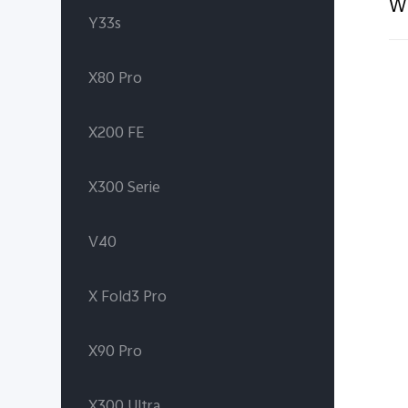
Wi
Y33s
X80 Pro
X200 FE
X300 Serie
V40
X Fold3 Pro
X90 Pro
X300 Ultra