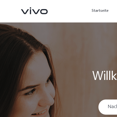
Startseite
Will
X300 Ultra
X300 FE
neu
neu