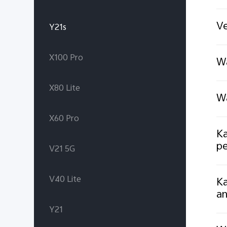
Ve
Y21s
X100 Pro
Wa
X80 Lite
Wa
X60 Pro
Ka
pe
V21 5G
V40 Lite
Ka
an
Y21