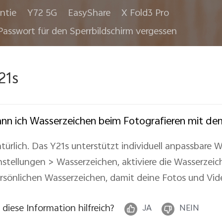
ntie
Y72 5G
EasyShare
X Fold3 Pro
Passwort für den Sperrbildschirm vergessen
21s
nn ich Wasserzeichen beim Fotografieren mit de
türlich. Das Y21s unterstützt individuell anpassbare
nstellungen > Wasserzeichen, aktiviere die Wasserze
rsönlichen Wasserzeichen, damit deine Fotos und Vide
t diese Information hilfreich?
JA
NEIN