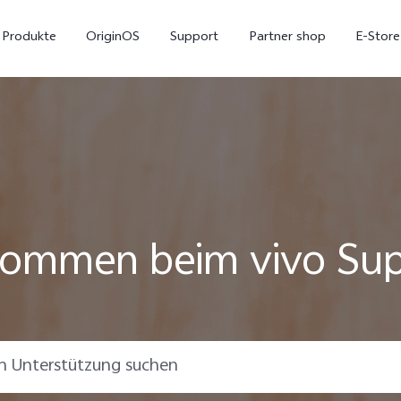
Produkte
OriginOS
Support
Partner shop
E-Store
kommen beim vivo Su
X300 Pro
X300
V7