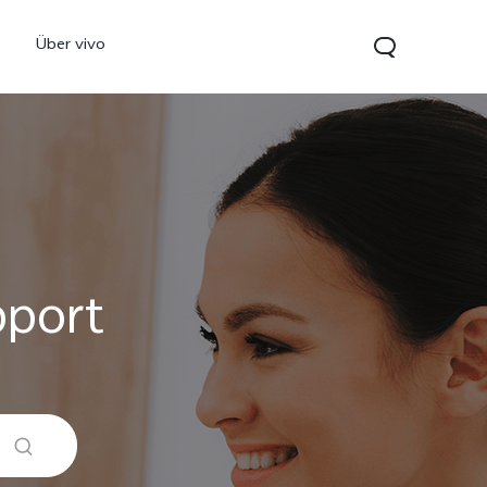
Über vivo
pport
0 5G
Y21 5G
vivo Watch GT 2
neu
neu