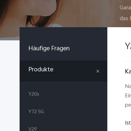
Gara
das 
Y
Häufige Fragen
Produkte
Ka
Na
Y20s
Ei
pe
Y72 5G
Is
V29