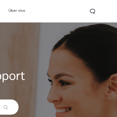
Über vivo
pport
0 5G
Y21 5G
vivo Watch GT 2
neu
neu