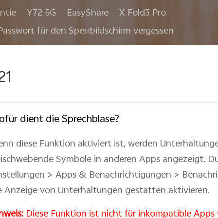
ntie
Y72 5G
EasyShare
X Fold3 Pro
Passwort für den Sperrbildschirm vergessen
21
für dient die Sprechblase?
nn diese Funktion aktiviert ist, werden Unterhaltung
eischwebende Symbole in anderen Apps angezeigt. Du
nstellungen > Apps & Benachrichtigungen > Benachr
e Anzeige von Unterhaltungen gestatten aktivieren.
nweis:
Diese Funktion ist nicht für inkompatible Apps 