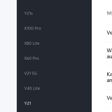
Is
Y21s
X100 Pro
Ve
X80 Lite
Wa
au
X60 Pro
V21 5G
Ka
an
V40 Lite
Ve
Y21