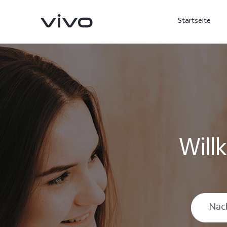
Startseite
Will
X300 Ultra
X300 FE
neu
neu