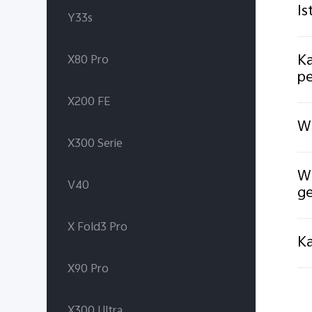
Is
Y33s
Ka
X80 Pro
pe
X200 FE
Wi
X300 Serie
Wi
V40
ge
X Fold3 Pro
Ka
X90 Pro
X300 Ultra