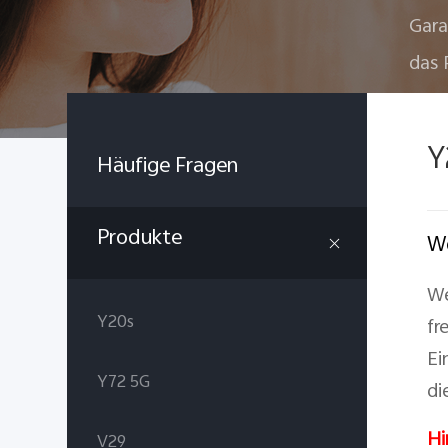
Gara
das 
Y
Häufige Fragen
Produkte
Wo
We
Y20s
fr
Ei
Y72 5G
di
Hi
V29