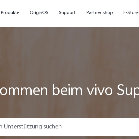
Produkte
OriginOS
Support
Partner shop
E-Store
kommen beim vivo Su
X300 Pro
X300
V7