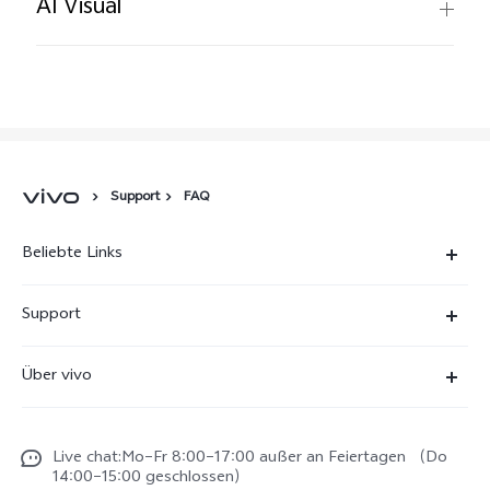
AI Visual
Support
FAQ
Beliebte Links
X300 Ultra
Support
X300 Pro
FAQs
Über vivo
X300
Service Center
Unsere Kultur
X300 FE
Funtouch OS
Live chat:Mo–Fr 8:00–17:00 außer an Feiertagen （Do
Impressum
V70
14:00–15:00 geschlossen）