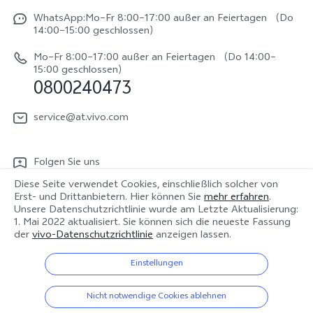
IMEI-Authentifizierung
Rechtliche Hinweise
V70 FE
WhatsApp:Mo–Fr 8:00–17:00 außer an Feiertagen （Do
System Verbesserung
14:00–15:00 geschlossen）
Nachhaltigkeit
Y31e 5G
Reparaturerfassung
Mo–Fr 8:00–17:00 außer an Feiertagen （Do 14:00–
vivo Datenschutzcenter
15:00 geschlossen）
vivo Buds Air3
0800240473
Benutzerhandbuch
vivo Watch GT 2
Log aktualisieren
service@at.vivo.com
Garantiebestimmungen
Folgen Sie uns
LUTs für Log-Wiederherstellung
Diese Seite verwendet Cookies, einschließlich solcher von
Erst- und Drittanbietern. Hier können Sie
mehr erfahren
.
Unsere Datenschutzrichtlinie wurde am
Letzte Aktualisierung:
1. Mai 2022
aktualisiert. Sie können sich die neueste Fassung
der
vivo-Datenschutzrichtlinie
anzeigen lassen.
Österreich | Land/Region auswählen
Einstellungen
© 2026 vivo Mobile Communication Co., Ltd. Alle Rechte vorbehalten.
Nicht notwendige Cookies ablehnen
Datenschutz-Bestimmungen
|
Cookie-Richtlinie
|