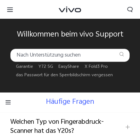
Willkommen beim vivo Support
Garantie
Y72 5G
EasyShare
X Fold3 Pro
das Passwort für den Sperrbildschirm vergessen
Häufige Fragen
Welchen Typ von Fingerabdruck-
Scanner hat das Y20s?