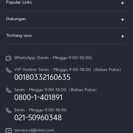
Popular Links
Y500
Dukungan
T5
FAQs
Tentang vivo
T5 Pro
Service Center
Info vivo
Y31d Pro
Funtouch OS
WhatsApp (Senin - Minggu 9:00-18:00)
Sejarah
V70
Pembaruan Sistem
VIP Hotline: Senin - Minggu 9:00-18:00（Bebas Pulsa）
Berita
V70 FE
00180332160635
Harga Spare Part
Karir
Y05
Senin - Minggu 9:00-18:00（Bebas Pulsa）
Otentikasi IMEI
0800-1-401891
Pemberitahuan Hukum
X300 Pro
Cek status perbaikan
Tentang Kami
Senin - Minggu 9:00-18:00
Gerai Terdekat
Kebijakan Garansi vivo
021-50960348
CSR
Lihat Semua
Layanan Perbaikan Antar Jemput
service.id@vivo.com
Pusat Privasi vivo