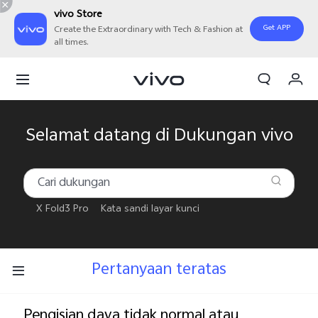
vivo Store
Get APP
Create the Extraordinary with Tech & Fashion at
all times.
Orderan saya
Keranjang
Masuk/Daftar
Selamat datang di Dukungan vivo
Akun Saya
X Fold3 Pro
Kata sandi layar kunci
Pertanyaan teratas
Pengisian daya tidak normal atau