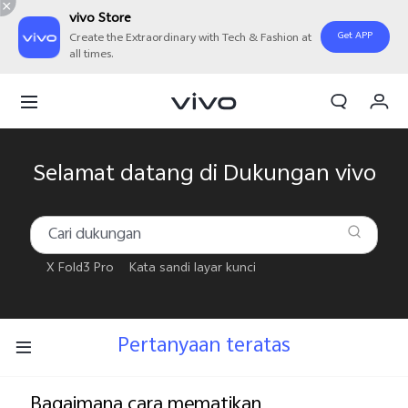
vivo Store
Get APP
Create the Extraordinary with Tech & Fashion at
all times.
Orderan saya
Keranjang
Masuk/Daftar
Selamat datang di Dukungan vivo
Akun Saya
X Fold3 Pro
Kata sandi layar kunci
Pertanyaan teratas
Bagaimana cara mematikan