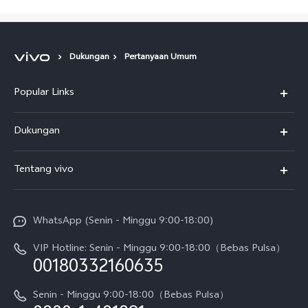
Dukungan
Pertanyaan Umum
Popular Links
Y500
Dukungan
T5
FAQs
Tentang vivo
T5 Pro
Service Center
Info vivo
Y31d Pro
Funtouch OS
WhatsApp (Senin - Minggu 9:00-18:00)
Sejarah
V70
Pembaruan Sistem
VIP Hotline: Senin - Minggu 9:00-18:00（Bebas Pulsa）
Berita
V70 FE
00180332160635
Harga Spare Part
Karir
Y05
Senin - Minggu 9:00-18:00（Bebas Pulsa）
Otentikasi IMEI