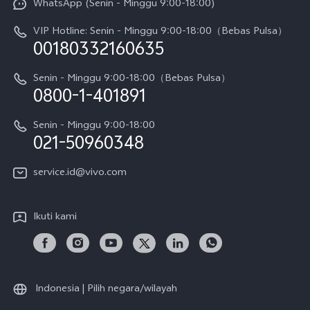
WhatsApp (Senin - Minggu 9:00-18:00)
Sejarah
V70
Pembaruan Sistem
VIP Hotline: Senin - Minggu 9:00-18:00（Bebas Pulsa）
Berita
V70 FE
00180332160635
Harga Spare Part
Karir
Y05
Senin - Minggu 9:00-18:00（Bebas Pulsa）
Otentikasi IMEI
0800-1-401891
Pemberitahuan Hukum
X300 Pro
Cek status perbaikan
Tentang Kami
Senin - Minggu 9:00-18:00
Gerai Terdekat
Kebijakan Garansi vivo
021-50960348
CSR
Lihat Semua
Layanan Perbaikan Antar Jemput
service.id@vivo.com
Pusat Privasi vivo
Vast Finance
Keberlanjutan
Ikuti kami
Unduh LUT untuk Memulihkan Log
Indonesia | Pilih negara/wilayah