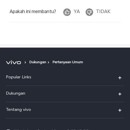
Apakah ini membantu?
YA
TIDAK
Dukungan
Pertanyaan Umum
Popular Links
Y500
Dukungan
T5
FAQs
Tentang vivo
T5 Pro
Service Center
Info vivo
Y31d Pro
Funtouch OS