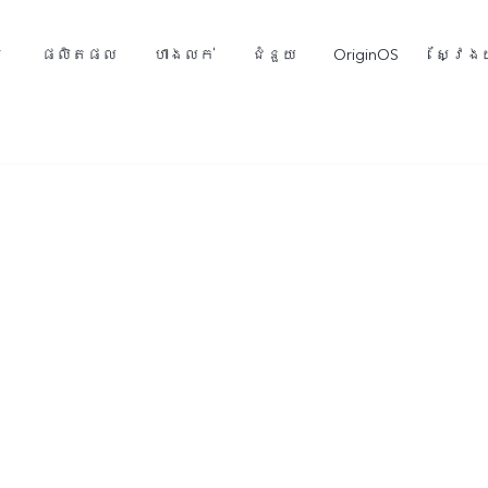
ម
ផលិតផល
ហាងលក់
ជំនួយ
OriginOS
ស្វែងយ