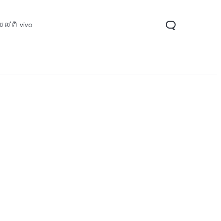
ល់ពី vivo