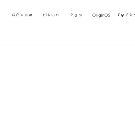
ម
ផលិតផល
ហាងលក់
ជំនួយ
OriginOS
ស្វែងយ