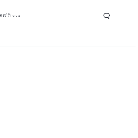
ល់ពី vivo