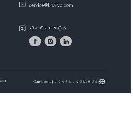
service@kh.vivo.com
តាម​ដានពួក​យើង
ភាព
Cambodia | ជ្រើសរើសប្រទេស/តំបន់