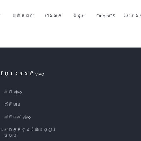
ម
ផលិតផល
ហាងលក់
ជំនួយ
OriginOS
ស្វែងយ
ស្វែងយល់ពី vivo
អំពី vivo
ព័ត៌មាន
Y05
Y21d
ថ្មី
ថ្មី
អាជីពនៅ vivo
សេចក្តីជូនដំណឹងផ្លូវ
ច្បាប់