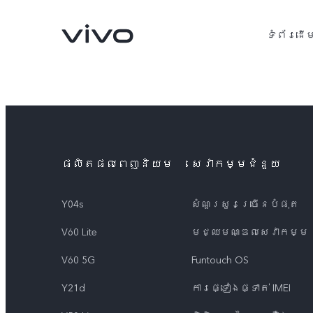
ទំព័រដើ
ផលិតផលពេញនិយម
សេវាកម្មជំនួយ
Y04s
សំណួរសួរច្រើនបំផុត
V60 Lite
មជ្ឈមណ្ឌល​សេវាកម្ម
V60 5G
V60 Lite
ថ្មី
ថ្មី
V60 5G
Funtouch OS
Y21d
ការផ្ទៀងផ្ទាត់ IMEI