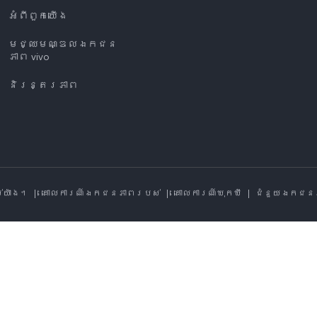
អំពី​ពួក​យើង
មជ្ឈមណ្ឌលឯកជន
ភាព vivo
និរន្តរភាព
ប់យ៉ាង។
|
គោលការណ៍ឯកជនភាពរបស់
|
គោលការណ៍ឃុកឃី
|
ជំនួយឯកជន