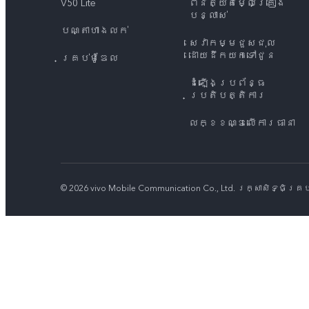
V50 Lite
ពិនិត្យតម្លៃគ្រឿង
បន្លាស់
បណ្តាហាងលក់
សេវាកម្មជួសជុល
ដោយដឹកយកទៅជូន
គ្រប់ម៉ូឌែល
ដំឡើងប្រព័ន្ធ
ប្រតិបត្តិការ
លក្ខខណ្ឌលើការធានា
© 2026 vivo Mobile Communication Co., Ltd. រក្សាសិទ្ធិគ្រ