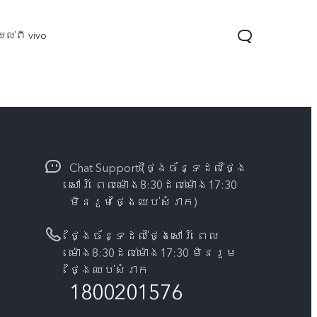
ល់ពី vivo
Chat Support (ថ្ងៃច័ន្ទដល់ថ្ងៃ
សៅរ៍ ពេលម៉ោង8:30ដល់ម៉ោង17:30
មិនរួមថ្ងៃឈប់សំរាក)
ថ្ងៃច័ន្ទដល់ថ្ងៃសៅរ៍ ពេល
Y04s
Y04
ថ្មី
ម៉ោង8:30ដល់ម៉ោង17:30 មិនរួម
ថ្ងៃឈប់សំរាក
1800201576