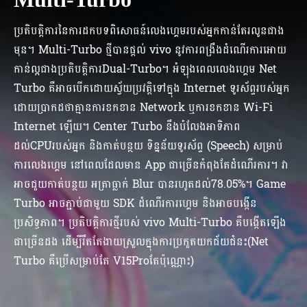
ប្រតិបត្តិការនៃការដកបទពិសោធន៍លេងហ្គេមរបស់អ្នកកាន់តែរលូនជាង
មុន។ Multi-Turbo ថ្មីបានផ្ដល់ vivo នូវការពង្រឹងដំណើរការអោយ
កាន់ល្អជាងប្រតិបត្តិការDual-Turbo។ អំឡុងពេលលេងហ្គេម Net
Turbo គឺអាចបើកដោយស្វ័យ​ប្រវត្ដិទៅក្នុង Internet ទូរស័ព្ទរបស់អ្នក
ដោយប្រាកដថាគ្មានការខកខាន Network ឬការខកខាន Wi-Fi
Internet ឡើយ។ Center Turbo នឹងបំលែងអាទិភាព
ដល់CPUរបស់អ្នក និងកាត់បន្ថយ ទិន្នន័យទូរស័ព្ទ (Speech) សម្រាប់
ការលេងហ្គេម នៅពេលដែ​លមាន App ជាច្រើនកំពុងតែដំណើរការ។ វា
អាចជួយកាត់បន្ថយ​ អត្រាធ្លាក់ Blur បានរហូតដល់78.05%។ Game
Turbo អាចភ្ជាប់ជាមួយ SDK ដំណើរការហ្គេម និងអាចបង្កើន
ប្រសិទ្ធភាព។ ប្រតិបត្តិការថ្មីរបស់ vivo Multi-Turbo គឺបង្កើតឡើង
ជាច្រើនដង ដើម្បីរឹតតែងាយស្រួលក្នុងការប្រកួតយកជ័យជំនះ(Net
Turbo គឺប្រើសម្រាប់តែ V15Proតែប៉ុណ្ណោះ)