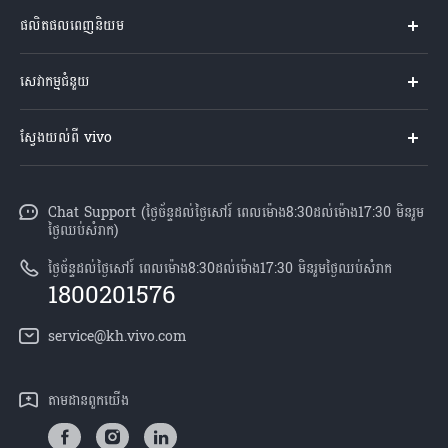
ផលិតផលពេញនិយម
Y04s
សេវាកម្មជំនួយ
V60 Lite
សំណួរសួរច្រើនបំផុត
ស្វែងយល់ពី vivo
V60 5G
មជ្ឈមណ្ឌល​សេវាកម្ម
អំពី vivo
Y21d
Funtouch OS
Chat Support (ថ្ងៃច័ន្ទដល់ថ្ងៃសៅរ៍ ពេលម៉ោង8:30ដល់ម៉ោង17:30 មិនរួម
ព័ត៌មាន
V50 Lite
ថ្ងៃឈប់សំរាក)
ការផ្ទៀងផ្ទាត់ IMEI
អាជីពនៅ vivo
បណ្តាហាងលក់
ថ្ងៃច័ន្ទដល់ថ្ងៃសៅរ៍ ពេលម៉ោង8:30ដល់ម៉ោង17:30 មិនរួមថ្ងៃឈប់សំរាក
ពិនិត្យតម្លៃគ្រឿងបន្លាស់
1800201576
សេចក្តីជូនដំណឹងផ្លូវច្បាប់
គ្រប់ម៉ូឌែល
សេវាកម្មជួសជុលដោយដឹកយកទៅជូន
service@kh.vivo.com
អំពី​ពួក​យើង
ដំឡើងប្រព័ន្ធប្រតិបត្តិការ
មជ្ឈមណ្ឌលឯកជនភាព vivo
តាម​ដានពួក​យើង
លក្ខខណ្ឌលើការធានា
និរន្តរភាព