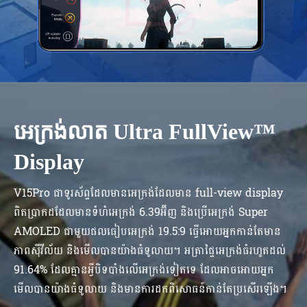
អេក្រង់លាត Ultra FullView™
Display
V15Pro ជាទូរស័ព្ទដែលមានអេក្រង់ដែលមាន full-view display
ពិតប្រាកដដែលមានទំហំអេក្រង់ 6.39អ៊ីញ និងប្រើអេក្រង់ Super
AMOLED ជាមួយផលធៀបអេក្រង់ 19.5:9 ធ្វើអោយអ្នកកាន់តែមាន
ភាពស៊ីវីល័យ និងមើលបានយ៉ាងធំទូលាយ។ អត្រាផ្ទៃអេក្រង់ធំរហូតដល់
91.64% ដែលគ្មានអ្វីបិទបាំងលើអេក្រង់ទៀតទេ ដែលអាចអោយអ្នក
មើលបានយ៉ាងធំទូលាយ និងមានការដកពិសោធន៍កាន់តែប្រសើរឡើង។