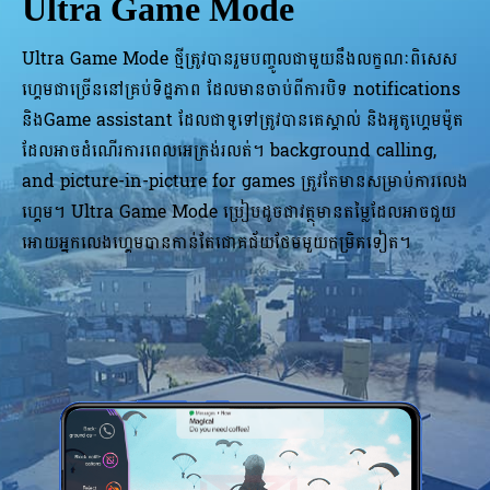
Ultra Game Mode
Ultra Game Mode ថ្មីត្រូវបានរួមបញ្ចូលជាមួយនឹងលក្ខណៈពិសេស
ហ្គេមជាច្រើននៅ​គ្រប់​ទិដ្ឋភាព ដែលមានចាប់ពីការបិទ notifications
និង​Game assistant ដែលជាទូទៅត្រូវបានគេស្គាល់ និងអូតូហ្គេមម៉ូត
ដែលអាចដំណើរការពេលអេក្រង់រលត់។ background calling,
and picture-in-picture for games ត្រូវតែមានសម្រាប់ការលេង
ហ្គេម។ Ultra Game Mode ប្រៀបដូចជាវត្ថុមានតម្លៃដែលអាចជួយ
អោយអ្នកលេងហ្គេមបានកាន់តែជោគជ័យថែមមួយកម្រិតទៀត។