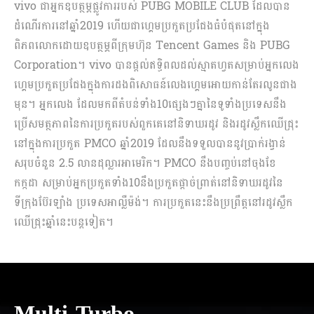
vivo ជាអ្នកឧបត្ថម្ភផ្លូវការរបស់ PUBG MOBILE CLUB ដែលបាន
ដំណើរការនៅឆ្នាំ2019 ហើយជាហ្គេមប្រកួតប្រជែងធំបំផុតនៅក្នុង
ពិភពលោកដោយឧបត្ថម្ភពីក្រុមហ៊ុន Tencent Games និង PUBG
Corporation។ vivo បានផ្ដល់ឥទ្ធិពលដល់ស្មាតហ្វតសម្រាប់អ្នកលេង
ហ្គេមប្រកួតប្រជែងក្នុងការដងពិសោធន៍លេងហ្គេមអោយកាន់តែរលូនជាង
មុន។ អ្នកលេង ដែលមកពីតំបន់ទាំង10ផ្សេងៗគ្នានៃទូទាំងប្រទេសនឹង
ប្រើសមត្ថភាពនៃការប្រកួតរបស់ពួកគេនៅនិទាឃរដូវ និងរដូវស្លឹកឈើជ្រុះ
នៅក្នុងការប្រកួត PMCO ឆ្នាំ2019 ដែលនឹងទទួលបាននូវប្រាក់រង្វាន់
សរុបចំនួន 2.5 លានដុល្លារអាមេរិក។ PMCO នឹងបញ្ចប់នៅចុងខែ
កក្កដា សម្រាប់អ្នកប្រកួតទាំង10នឹងប្រកួតផ្ដាច់ព្រាត់នៅនិទាឃរដូវនៃ
ទីក្រុងប៊ែរឡាំង ប្រទេសអាល្លឺម៉ង់។ ការប្រកួតនេះនឹងប្រព្រឹត្តនៅរដូវស្លឹក
ឈើជ្រុះឆ្នាំនេះបន្ដទៀត។
Multi-Turbo