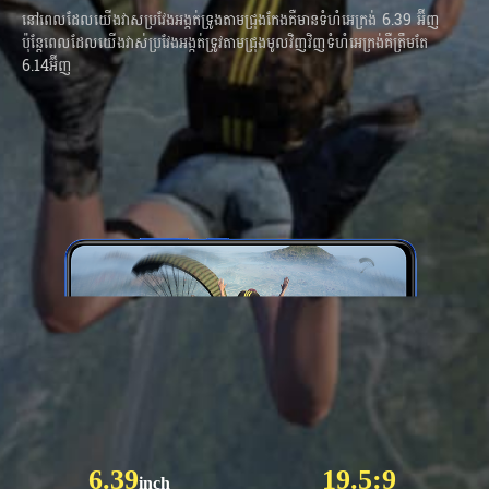
នៅពេលដែលយើងវាសប្រវែងអង្កត់ទ្រូងតាមជ្រុងកែងគឺមានទំហំអេក្រង់ 6.39 អ៊ីញ
ប៉ុន្ដែពេលដែលយើងវាស់ប្រវែងអង្កត់ទ្រូវតាមជ្រុងមូលវិញវិញទំហំអេក្រង់គឺត្រឹមតែ
6.14អ៊ីញ
6.39
19.5:9
inch