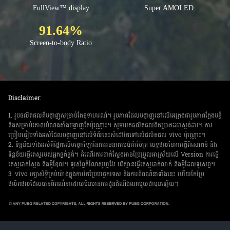
FullView™ display
Super AMOLED
91.64%
Screen-to-body Ratio
Disclaimer:
1. រូបផលិតផលគឺបង្ហាញសម្រាប់តែឧទាហរណ៍។ រូបភាពដែលបង្ហាញនៅលើ​អេក្រង់ជារូបភាពក្លែងបន្លំ
និងសម្រាប់​គោលបំណងតាំងបង្ហាញតែប៉ុណ្ណោះ។ សូមយកផលិតផល​ពិតប្រាកដជាស្ដង់ដារ។ ការ
ប្រៀបធៀបទាំងអស់ដែលបង្ហាញនៅលើទំព័រនេះសំដៅតែទៅលើផលិតផល vivo ប៉ុណ្ណោះ។
2. ទិន្នន័យទាំងអស់គឺផ្អែកលើបច្ចេកវិទ្យានៃការរចនាតាមប៉ារ៉ាម៉ែត្រ លទ្ធផលនៃការធ្វើពិសោធន៍ និង
ទិន្នន័យ​ធ្វើតេស្ដរបស់អ្នកផ្គត់ផ្គង់។ ដំណើរការជាក់ស្តែងអាចប្រែប្រួលអាស្រ័យលើ Version ការធ្វើ
តេស្ដជាក់ស្ដែង និងម៉ូឌែល។ ទូរស័ព្ទកំណែសូហ្វវែរ បរិស្ថានធ្វើតេស្ដជាក់លាក់ និងម៉ូដែលទូរសព្ទ។
3. vivo រក្សាសិទ្ធិគ្រប់យ៉ាងក្នុងការកែប្រែបច្ចេកទេស និងការពិពណ៌នាទាំងនេះ ហើយកែប្រែ
ផលិតផលដែលបាន​ពិពណ៌នាដោយមិនមានការជូនដំណឹងណាមួយជាមុនឡើយ។
>