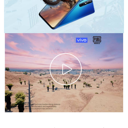
Cambodia | ជ្រើសរើសប្រទេស/តំបន់